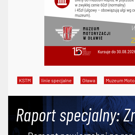
KSTM
linie specjalne
Oława
Muzeum Motor
Raport specjalny: Z