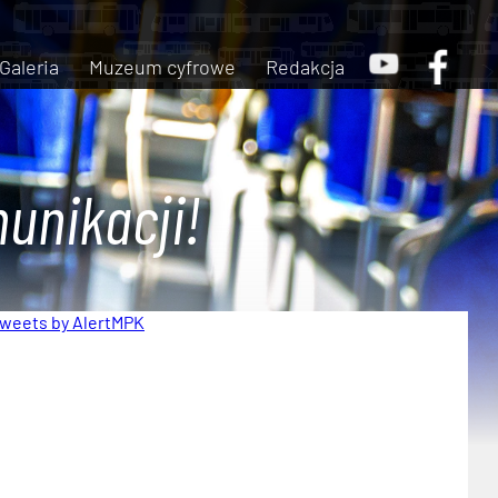
Galeria
Muzeum cyfrowe
Redakcja
unikacji!
weets by AlertMPK