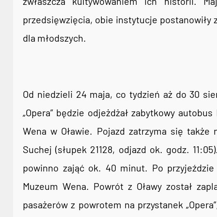
zwłaszcza kultywowaniem ich historii. M
przedsięwzięcia, obie instytucje postanowiły z
dla młodszych.
Od niedzieli 24 maja, co tydzień aż do 30 si
„Opera” będzie odjeżdżał zabytkowy autobus
Wena w Oławie. Pojazd zatrzyma się także n
Suchej (słupek 21128, odjazd ok. godz. 11:05
powinno zająć ok. 40 minut. Po przyjeździ
Muzeum Wena. Powrót z Oławy został zapla
pasażerów z powrotem na przystanek „Opera”,