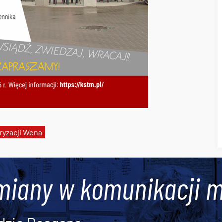
yzacji Wena
miany w komunikacji m