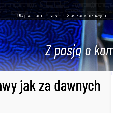
Dla pasażera
Tabor
Sieć komunikacyjna
Z pasją o kom
T
awy jak za dawnych