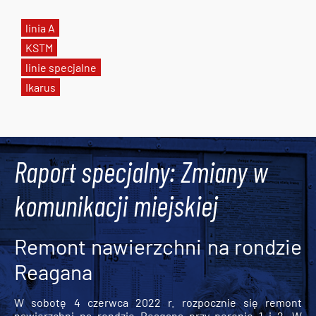
linia A
KSTM
linie specjalne
Ikarus
Tweets by AlertMPK
Raport specjalny: Zmiany w
komunikacji miejskiej
Remont nawierzchni na rondzie
Reagana
W sobotę 4 czerwca 2022 r. rozpocznie się remont
nawierzchni na rondzie Reagana przy peronie 1 i 2. W