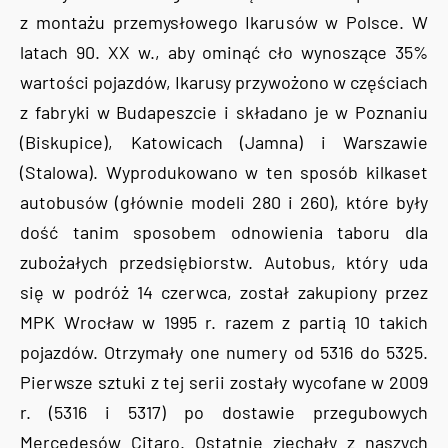
z montażu przemysłowego Ikarusów w Polsce. W
latach 90. XX w., aby ominąć cło wynoszące 35%
wartości pojazdów, Ikarusy przywożono w częściach
z fabryki w Budapeszcie i składano je w Poznaniu
(Biskupice), Katowicach (Jamna) i Warszawie
(Stalowa). Wyprodukowano w ten sposób kilkaset
autobusów (głównie modeli 280 i 260), które były
dość tanim sposobem odnowienia taboru dla
zubożałych przedsiębiorstw. Autobus, który uda
się w podróż 14 czerwca, został zakupiony przez
MPK Wrocław w 1995 r. razem z partią 10 takich
pojazdów. Otrzymały one numery od 5316 do 5325.
Pierwsze sztuki z tej serii zostały wycofane w 2009
r. (5316 i 5317) po dostawie przegubowych
Mercedesów Citaro. Ostatnie zjechały z naszych