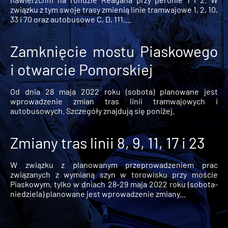
związku z tym swoje trasy zmienią linie tramwajowe 1, 2, 10,
33 i 70 oraz autobusowe C, D, 111,...
Zamknięcie mostu Piaskowego
i otwarcie Pomorskiej
Od dnia 28 maja 2022 roku (sobota) planowane jest
wprowadzenie zmian tras linii tramwajowych i
autobusowych. Szczegóły znajdują się poniżej.
Zmiany tras linii 8, 9, 11, 17 i 23
W związku z planowanym przeprowadzeniem prac
związanych z wymianą szyn w torowisku przy moście
Piaskowym, tylko w dniach 28-29 maja 2022 roku (sobota-
niedziela) planowane jest wprowadzenie zmiany...