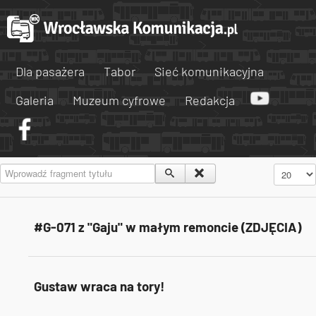
Dla pasażera
Tabor
Sieć komunikacyjna
Galeria
Muzeum cyfrowe
Redakcja
Wprowadź fragment tytułu
Pokaż #
#G-071 z "Gaju" w małym remoncie (ZDJĘCIA)
Gustaw wraca na tory!