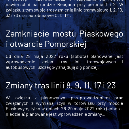
nawierzchni na rondzie Reagana przy peronie 1 i 2. W
związku z tym swoje trasy zmienią linie tramwajowe 1, 2, 10,
33 i 70 oraz autobusowe C, D, 111,...
Zamknięcie mostu Piaskowego
i otwarcie Pomorskiej
Od dnia 28 maja 2022 roku (sobota) planowane jest
wprowadzenie zmian tras linii tramwajowych i
autobusowych. Szczegóły znajdują się poniżej.
Zmiany tras linii 8, 9, 11, 17 i 23
W związku z planowanym przeprowadzeniem prac
związanych z wymianą szyn w torowisku przy moście
Piaskowym, tylko w dniach 28-29 maja 2022 roku (sobota-
niedziela) planowane jest wprowadzenie zmiany...