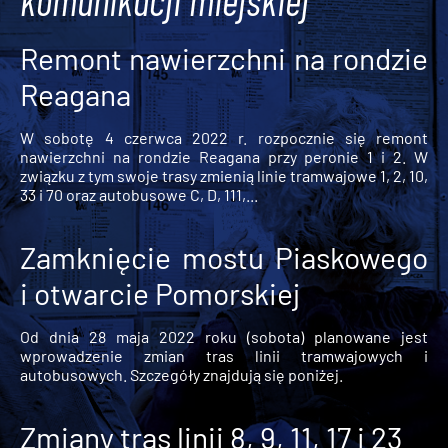
komunikacji miejskiej
Remont nawierzchni na rondzie
Reagana
W sobotę 4 czerwca 2022 r. rozpocznie się remont
nawierzchni na rondzie Reagana przy peronie 1 i 2. W
związku z tym swoje trasy zmienią linie tramwajowe 1, 2, 10,
33 i 70 oraz autobusowe C, D, 111,...
Zamknięcie mostu Piaskowego
i otwarcie Pomorskiej
Od dnia 28 maja 2022 roku (sobota) planowane jest
wprowadzenie zmian tras linii tramwajowych i
autobusowych. Szczegóły znajdują się poniżej.
Zmiany tras linii 8, 9, 11, 17 i 23