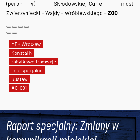
(peron 4) – Skłodowskiej-Curie – most
Zwierzyniecki – Wajdy – Wróblewskiego –
ZOO
MPK Wrocław
Konstal N
zabytkowe tramwaje
linie specjalne
Gustaw
#G-091
Tweets by AlertMPK
Raport specjalny: Zmiany w