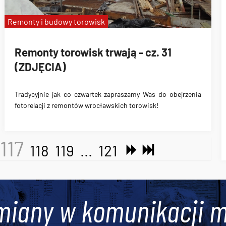
Remonty i budowy torowisk
Remonty torowisk trwają - cz. 31
(ZDJĘCIA)
Tradycyjnie jak co czwartek zapraszamy Was do obejrzenia
fotorelacji z remontów wrocławskich torowisk!
117
118
119
...
121
miany w komunikacji m