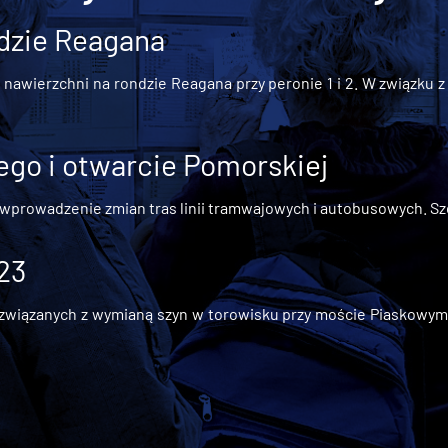
dzie Reagana
awierzchni na rondzie Reagana przy peronie 1 i 2. W związku z t
go i otwarcie Pomorskiej
 wprowadzenie zmian tras linii tramwajowych i autobusowych. Szc
 23
iązanych z wymianą szyn w torowisku przy moście Piaskowym, t