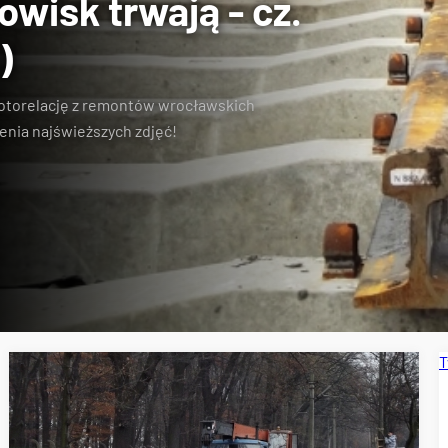
wisk trwają - cz.
)
otorelację z remontów wrocławskich
enia najświeższych zdjęć!
T