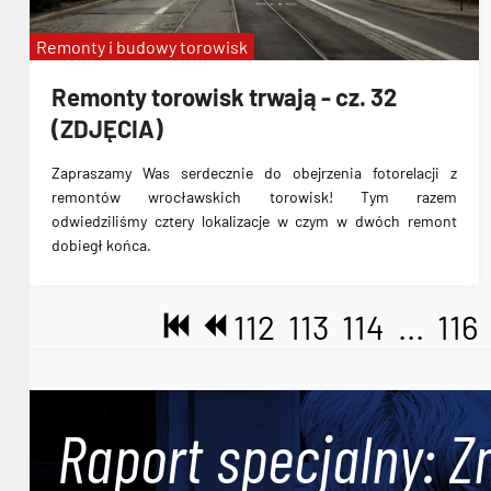
Remonty i budowy torowisk
Remonty torowisk trwają - cz. 32
(ZDJĘCIA)
Zapraszamy Was serdecznie do obejrzenia fotorelacji z
remontów wrocławskich torowisk! Tym razem
odwiedziliśmy cztery lokalizacje w czym w dwóch remont
dobiegł końca.
112
113
114
...
116
Raport specjalny: Z