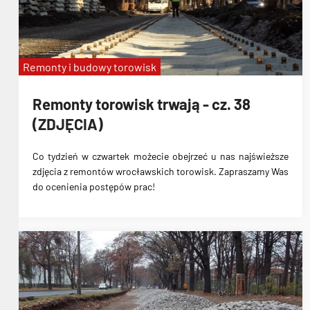
Remonty i budowy torowisk
Remonty torowisk trwają - cz. 38
(ZDJĘCIA)
Co tydzień w czwartek możecie obejrzeć u nas najświeższe
zdjęcia z remontów wrocławskich torowisk. Zapraszamy Was
do ocenienia postępów prac!