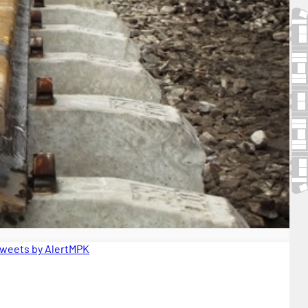
weets by AlertMPK