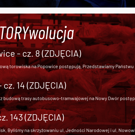
#TORYwolucja
ce - cz. 8 (ZDJĘCIA)
dową torowiska na Popowice
postępują. Przedstawiamy Państwu ob
cz. 14 (ZDJĘCIA)
 z
budową trasy autobusowo-tramwajowej na Nowy Dwór
postępu
cz. 143 (ZDJĘCIA)
 Byliśmy na skrzyżowaniu ul. Jedności Narodowej i ul. Nowowiejs