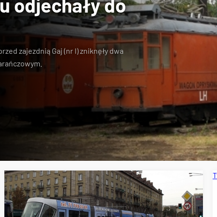
ju odjechały do
rzed zajezdnią Gaj (nr I)
zniknęły dwa
marańczowym
.
T