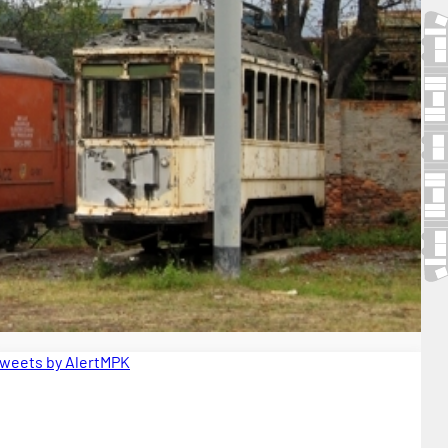
weets by AlertMPK