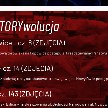
#TORYwolucja
ce - cz. 8 (ZDJĘCIA)
dową torowiska na Popowice
postępują. Przedstawiamy Państwu ob
cz. 14 (ZDJĘCIA)
 z
budową trasy autobusowo-tramwajowej na Nowy Dwór
postępu
cz. 143 (ZDJĘCIA)
 Byliśmy na skrzyżowaniu ul. Jedności Narodowej i ul. Nowowiejs