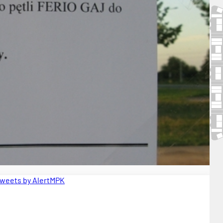
weets by AlertMPK