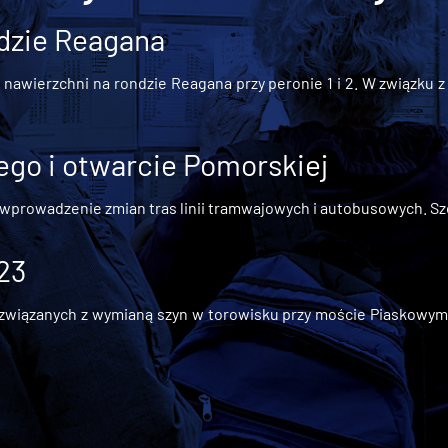
dzie Reagana
awierzchni na rondzie Reagana przy peronie 1 i 2. W związku z t
go i otwarcie Pomorskiej
 wprowadzenie zmian tras linii tramwajowych i autobusowych. Szc
 23
iązanych z wymianą szyn w torowisku przy moście Piaskowym, t