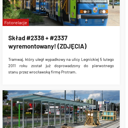
Fotorelacje
Skład #2338 + #2337
wyremontowany! (ZDJĘCIA)
Tramwaj, który
uległ wypadkowy na ulicy Legnickiej 5 lutego
2011 roku
został już
doprowadzony do pierwotnego
stanu
przez wrocławską
firmę Protram
.