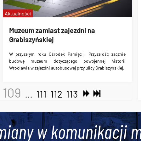
Aktualności
Muzeum zamiast zajezdni na
Grabiszyńskiej
W przyszłym roku
Ośrodek Pamięć i Przyszłość zacznie
budowę muzeum dotyczącego powojennej historii
Wrocławia w zajezdni autobusowej przy ulicy Grabiszyńskiej
.
109
...
111
112
113
miany w komunikacji m