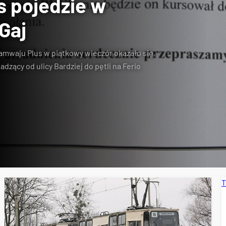
s pojedzie w
 Gaj
ramwaju Plus
w piątkowy wieczór okazało się,
wadzący
od ulicy Bardziej do pętli na Ferio
T