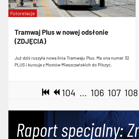
Fotorelacje
Tramwaj Plus w nowej odsłonie
(ZDJĘCIA)
Już dziś ruszyła nowa linia
Tramwaju Plus
. Ma ona numer
32
PLUS i kursuje z Mostów Mieszczańskich do Pilczyc
.
104
...
106
107
108
Raport specjalny: Z