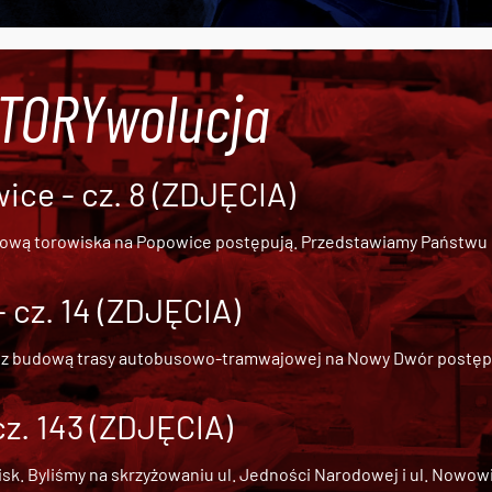
#TORYwolucja
ce - cz. 8 (ZDJĘCIA)
dową torowiska na Popowice
postępują. Przedstawiamy Państwu ob
cz. 14 (ZDJĘCIA)
 z
budową trasy autobusowo-tramwajowej na Nowy Dwór
postępu
cz. 143 (ZDJĘCIA)
 Byliśmy na skrzyżowaniu ul. Jedności Narodowej i ul. Nowowiejs