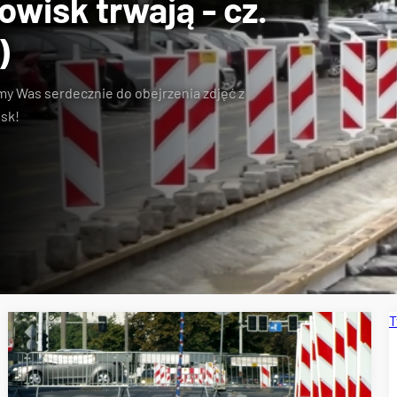
wisk trwają - cz.
)
my Was serdecznie do obejrzenia zdjęć z
sk!
T