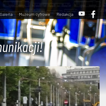
Galeria
Muzeum cyfrowe
Redakcja
unikacji!