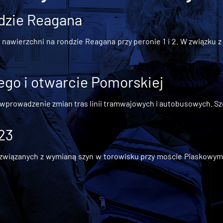
dzie Reagana
awierzchni na rondzie Reagana przy peronie 1 i 2. W związku z t
go i otwarcie Pomorskiej
 wprowadzenie zmian tras linii tramwajowych i autobusowych. Szc
 23
iązanych z wymianą szyn w torowisku przy moście Piaskowym, t