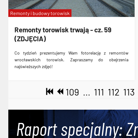
Remonty i budowy torowisk
Remonty torowisk trwają - cz. 59
(ZDJĘCIA)
Co tydzień prezentujemy Wam fotorelację z remontów
wrocławskich torowisk. Zapraszamy do obejrzenia
najświeższych zdjęć!
109
...
111
112
113
Raport specjalny: Z