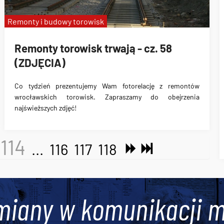
Remonty i budowy torowisk
Remonty torowisk trwają - cz. 58
(ZDJĘCIA)
Co tydzień prezentujemy Wam fotorelację z remontów
wrocławskich torowisk. Zapraszamy do obejrzenia
najświeższych zdjęć!
114
...
116
117
118
miany w komunikacji m