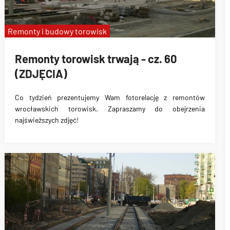
Remonty i budowy torowisk
Remonty torowisk trwają - cz. 60
(ZDJĘCIA)
Co tydzień prezentujemy Wam fotorelację z remontów
wrocławskich torowisk. Zapraszamy do obejrzenia
najświeższych zdjęć!