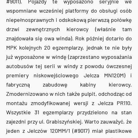
#9011). Pojazdy te wyposażono seryjnie we
wspomniane wcześniej platformy do obsługi osób
niepełnosprawnych i odskokową pierwszą połówkę
drzwi zewnętrznych kierowcy (właśnie tam
znajdowała się owa winda). Rok później dotarło do
MPK kolejnych 20 egzemplarzy, jednak te nie były
już wyposażone w windę (zaprzestano wyposażania
autobusów tej serii w windy z powodu ówczesnej
premiery niskowejściowego Jelcza MN120M) i
fabryczną zabudowę kabiny kierowcy.
Zmodernizowano w nich także pulpit, odchodząc od
montażu zmodyfikowanej wersji z Jelcza PR110.
Wszystkie 31 egzemplarzy przydzielono na stan
zajezdni przy ul. Grabiszyńskiej. Warto zauważyć, że
jeden z Jelczów 120MM/1 (#9017) miał plastikowe