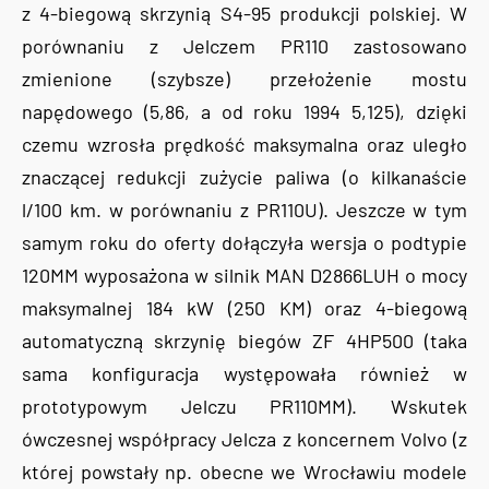
z 4-biegową skrzynią S4-95 produkcji polskiej. W
porównaniu z Jelczem PR110 zastosowano
zmienione (szybsze) przełożenie mostu
napędowego (5,86, a od roku 1994 5,125), dzięki
czemu wzrosła prędkość maksymalna oraz uległo
znaczącej redukcji zużycie paliwa (o kilkanaście
l/100 km. w porównaniu z PR110U). Jeszcze w tym
samym roku do oferty dołączyła wersja o podtypie
120MM wyposażona w silnik MAN D2866LUH o mocy
maksymalnej 184 kW (250 KM) oraz 4-biegową
automatyczną skrzynię biegów ZF 4HP500 (taka
sama konfiguracja występowała również w
prototypowym Jelczu PR110MM). Wskutek
ówczesnej współpracy Jelcza z koncernem Volvo (z
której powstały np. obecne we Wrocławiu modele