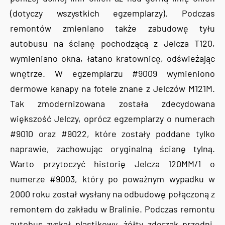
(dotyczy wszystkich egzemplarzy). Podczas
remontów zmieniano także zabudowę tyłu
autobusu na ścianę pochodzącą z Jelcza T120,
wymieniano okna, łatano kratownicę, odświeżając
wnętrze. W egzemplarzu #9009 wymieniono
dermowe kanapy na fotele znane z Jelczów M121M.
Tak zmodernizowana została zdecydowana
większość Jelczy, oprócz egzemplarzy o numerach
#9010 oraz #9022, które zostały poddane tylko
naprawie, zachowując oryginalną ścianę tylną.
Warto przytoczyć historię Jelcza 120MM/1 o
numerze #9003, który po poważnym wypadku w
2000 roku został wysłany na odbudowę połączoną z
remontem do zakładu w Bralinie. Podczas remontu
autobus zyskał plastikowy, żółty zderzak przedni,