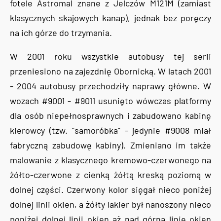
fotele Astromal znane z Jelczów M121M (zamiast
klasycznych skajowych kanap), jednak bez poręczy
na ich górze do trzymania.
W 2001 roku wszystkie autobusy tej serii
przeniesiono na zajezdnię Obornicką. W latach 2001
- 2004 autobusy przechodziły naprawy główne. W
wozach #9001 - #9011 usunięto wówczas platformy
dla osób niepełnosprawnych i zabudowano kabinę
kierowcy (tzw. "samoróbka" - jedynie #9008 miał
fabryczną zabudowę kabiny). Zmieniano im także
malowanie z klasycznego kremowo-czerwonego na
żółto-czerwone z cienką żółtą kreską poziomą w
dolnej części. Czerwony kolor sięgał nieco poniżej
dolnej linii okien, a żółty lakier był nanoszony nieco
poniżej dolnej linii okien aż nad górną linię okien