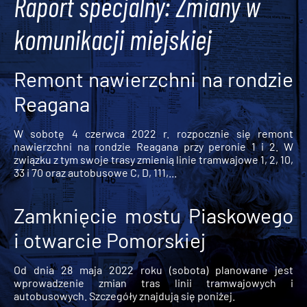
Raport specjalny: Zmiany w
komunikacji miejskiej
Remont nawierzchni na rondzie
Reagana
W sobotę 4 czerwca 2022 r. rozpocznie się remont
nawierzchni na rondzie Reagana przy peronie 1 i 2. W
związku z tym swoje trasy zmienią linie tramwajowe 1, 2, 10,
33 i 70 oraz autobusowe C, D, 111,...
Zamknięcie mostu Piaskowego
i otwarcie Pomorskiej
Od dnia 28 maja 2022 roku (sobota) planowane jest
wprowadzenie zmian tras linii tramwajowych i
autobusowych. Szczegóły znajdują się poniżej.