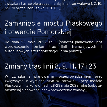
związku z tym swoje trasy zmienią linie tramwajowe 1, 2, 10,
33 i 70 oraz autobusowe C, D, 111,...
Zamknięcie mostu Piaskowego
i otwarcie Pomorskiej
Od dnia 28 maja 2022 roku (sobota) planowane jest
wprowadzenie zmian tras linii tramwajowych i
autobusowych. Szczegóły znajdują się poniżej.
Zmiany tras linii 8, 9, 11, 17 i 23
W związku z planowanym przeprowadzeniem prac
związanych z wymianą szyn w torowisku przy moście
Piaskowym, tylko w dniach 28-29 maja 2022 roku (sobota-
niedziela) planowane jest wprowadzenie zmiany...