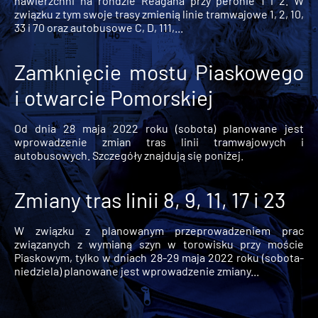
nawierzchni na rondzie Reagana przy peronie 1 i 2. W
związku z tym swoje trasy zmienią linie tramwajowe 1, 2, 10,
33 i 70 oraz autobusowe C, D, 111,...
Zamknięcie mostu Piaskowego
i otwarcie Pomorskiej
Od dnia 28 maja 2022 roku (sobota) planowane jest
wprowadzenie zmian tras linii tramwajowych i
autobusowych. Szczegóły znajdują się poniżej.
Zmiany tras linii 8, 9, 11, 17 i 23
W związku z planowanym przeprowadzeniem prac
związanych z wymianą szyn w torowisku przy moście
Piaskowym, tylko w dniach 28-29 maja 2022 roku (sobota-
niedziela) planowane jest wprowadzenie zmiany...