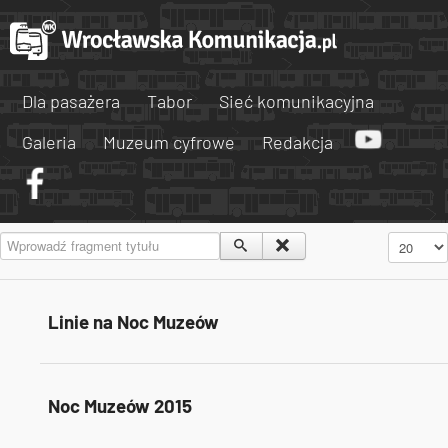
Dla pasażera
Tabor
Sieć komunikacyjna
Galeria
Muzeum cyfrowe
Redakcja
Wprowadź fragment tytułu
Pokaż #
Linie na Noc Muzeów
Noc Muzeów 2015