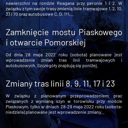
nawierzchni na rondzie Reagana przy peronie 1 i 2. W
związku z tym swoje trasy zmienią linie tramwajowe 1, 2, 10,
33 i 70 oraz autobusowe C, D, 111,...
Zamknięcie mostu Piaskowego
i otwarcie Pomorskiej
Od dnia 28 maja 2022 roku (sobota) planowane jest
wprowadzenie zmian tras linii tramwajowych i
autobusowych. Szczegóły znajdują się poniżej.
Zmiany tras linii 8, 9, 11, 17 i 23
W związku z planowanym przeprowadzeniem prac
związanych z wymianą szyn w torowisku przy moście
Piaskowym, tylko w dniach 28-29 maja 2022 roku (sobota-
niedziela) planowane jest wprowadzenie zmiany...