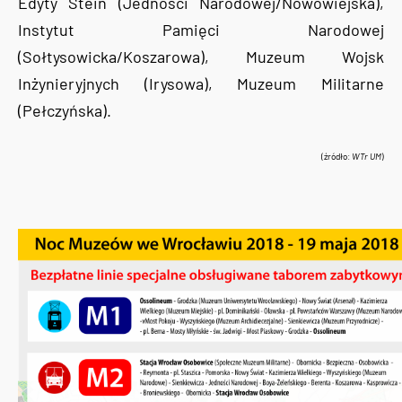
Edyty Stein (Jedności Narodowej/Nowowiejska),
Instytut Pamięci Narodowej
(Sołtysowicka/Koszarowa), Muzeum Wojsk
Inżynieryjnych (Irysowa), Muzeum Militarne
(Pełczyńska).
(źródło:
WTr UM
)