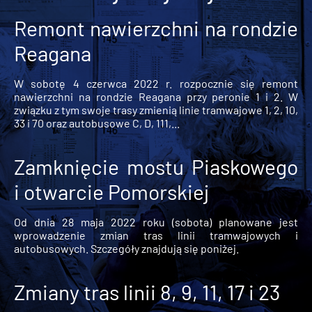
Remont nawierzchni na rondzie
Reagana
W sobotę 4 czerwca 2022 r. rozpocznie się remont
nawierzchni na rondzie Reagana przy peronie 1 i 2. W
związku z tym swoje trasy zmienią linie tramwajowe 1, 2, 10,
33 i 70 oraz autobusowe C, D, 111,...
Zamknięcie mostu Piaskowego
i otwarcie Pomorskiej
Od dnia 28 maja 2022 roku (sobota) planowane jest
wprowadzenie zmian tras linii tramwajowych i
autobusowych. Szczegóły znajdują się poniżej.
Zmiany tras linii 8, 9, 11, 17 i 23