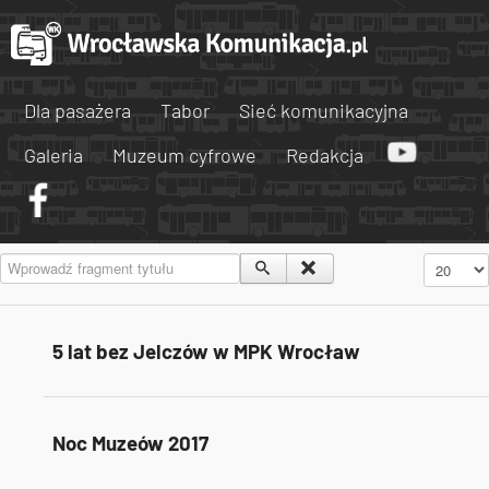
Dla pasażera
Tabor
Sieć komunikacyjna
Galeria
Muzeum cyfrowe
Redakcja
Wprowadź fragment tytułu
Pokaż #
5 lat bez Jelczów w MPK Wrocław
Noc Muzeów 2017