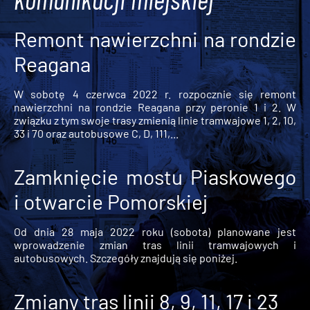
Remont nawierzchni na rondzie
Reagana
W sobotę 4 czerwca 2022 r. rozpocznie się remont
nawierzchni na rondzie Reagana przy peronie 1 i 2. W
związku z tym swoje trasy zmienią linie tramwajowe 1, 2, 10,
33 i 70 oraz autobusowe C, D, 111,...
Zamknięcie mostu Piaskowego
i otwarcie Pomorskiej
Od dnia 28 maja 2022 roku (sobota) planowane jest
wprowadzenie zmian tras linii tramwajowych i
autobusowych. Szczegóły znajdują się poniżej.
Zmiany tras linii 8, 9, 11, 17 i 23