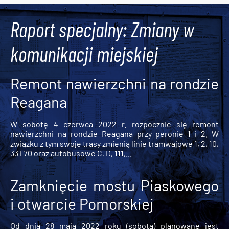
Raport specjalny: Zmiany w
komunikacji miejskiej
Remont nawierzchni na rondzie
Reagana
W sobotę 4 czerwca 2022 r. rozpocznie się remont
nawierzchni na rondzie Reagana przy peronie 1 i 2. W
związku z tym swoje trasy zmienią linie tramwajowe 1, 2, 10,
33 i 70 oraz autobusowe C, D, 111,...
Zamknięcie mostu Piaskowego
i otwarcie Pomorskiej
Od dnia 28 maja 2022 roku (sobota) planowane jest