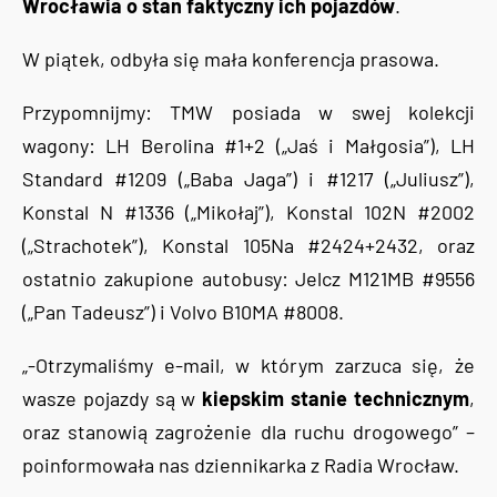
Wrocławia o stan faktyczny ich pojazdów
.
W piątek, odbyła się mała konferencja prasowa.
Przypomnijmy: TMW posiada w swej kolekcji
wagony: LH Berolina #1+2 („Jaś i Małgosia”), LH
Standard #1209 („Baba Jaga”) i #1217 („Juliusz”),
Konstal N #1336 („Mikołaj”), Konstal 102N #2002
(„Strachotek”), Konstal 105Na #2424+2432, oraz
ostatnio zakupione autobusy: Jelcz M121MB #9556
(„Pan Tadeusz”) i Volvo B10MA #8008.
„-Otrzymaliśmy e-mail, w którym zarzuca się, że
wasze pojazdy są w
kiepskim stanie technicznym
,
oraz stanowią zagrożenie dla ruchu drogowego” –
poinformowała nas dziennikarka z Radia Wrocław.