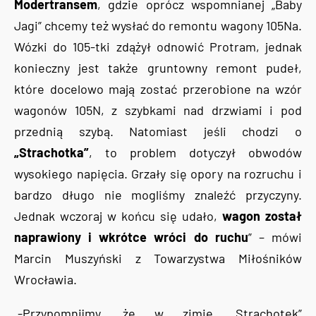
Modertransem
, gdzie oprócz wspomnianej „Baby
Jagi” chcemy też wysłać do remontu wagony 105Na.
Wózki do 105-tki zdążył odnowić Protram, jednak
konieczny jest także gruntowny remont pudeł,
które docelowo mają zostać przerobione na wzór
wagonów 105N, z szybkami nad drzwiami i pod
przednią szybą. Natomiast jeśli chodzi o
„Strachotka”
, to problem dotyczył obwodów
wysokiego napięcia. Grzały się opory na rozruchu i
bardzo długo nie mogliśmy znaleźć przyczyny.
Jednak wczoraj w końcu się udało,
wagon został
naprawiony i wkrótce wróci do ruchu
” – mówi
Marcin Muszyński z Towarzystwa Miłośników
Wrocławia.
„-Przypomnijmy, że w zimie „Strachotek”