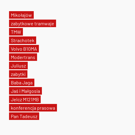
Mikołajów
zabytkowe tramwaje
TMW
Strachotek
Volvo B10MA
Modertrans
Juliusz
zabytki
Baba Jaga
Jaś i Małgosia
Jelcz M121MB
konferencja prasowa
Pan Tadeusz
Tweets by AlertMPK