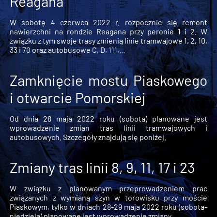
Reagana
W sobotę 4 czerwca 2022 r. rozpocznie się remont
nawierzchni na rondzie Reagana przy peronie 1 i 2. W
związku z tym swoje trasy zmienią linie tramwajowe 1, 2, 10,
33 i 70 oraz autobusowe C, D, 111,...
Zamknięcie mostu Piaskowego
i otwarcie Pomorskiej
Od dnia 28 maja 2022 roku (sobota) planowane jest
wprowadzenie zmian tras linii tramwajowych i
autobusowych. Szczegóły znajdują się poniżej.
Zmiany tras linii 8, 9, 11, 17 i 23
W związku z planowanym przeprowadzeniem prac
związanych z wymianą szyn w torowisku przy moście
Piaskowym, tylko w dniach 28-29 maja 2022 roku (sobota-
niedziela) planowane jest wprowadzenie zmiany...