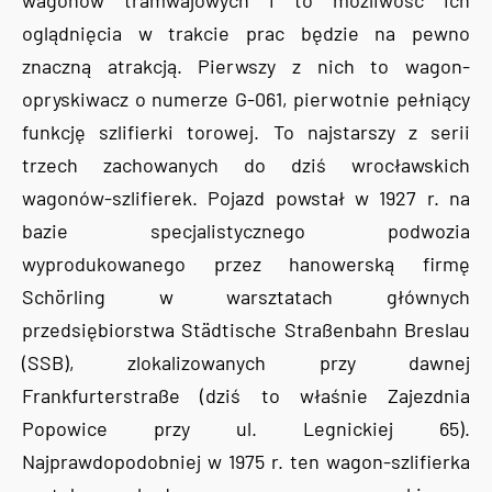
wagonów tramwajowych i to możliwość ich
oglądnięcia w trakcie prac będzie na pewno
znaczną atrakcją. Pierwszy z nich to wagon-
opryskiwacz o numerze G-061, pierwotnie pełniący
funkcję szlifierki torowej. To najstarszy z serii
trzech zachowanych do dziś wrocławskich
wagonów-szlifierek. Pojazd powstał w 1927 r. na
bazie specjalistycznego podwozia
wyprodukowanego przez hanowerską firmę
Schörling w warsztatach głównych
przedsiębiorstwa Städtische Straßenbahn Breslau
(SSB), zlokalizowanych przy dawnej
Frankfurterstraße (dziś to właśnie Zajezdnia
Popowice przy ul. Legnickiej 65).
Najprawdopodobniej w 1975 r. ten wagon-szlifierka