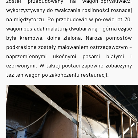
został przebudowany na wagon-opryskiwacz,
wykorzystywany do zwalczania roślinności rosnącej
na międzytorzu. Po przebudowie w połowie lat 70.
wagon posiadał malaturę dwubarwną – górna część
była kremowa, dolna zielona. Naroża pomostów
podkreślone zostały malowaniem ostrzegawczym –
naprzemiennymi ukośnymi pasami białymi i
czerwonymi. W takiej postaci zapewne zobaczymy
też ten wagon po zakończeniu restauracji.