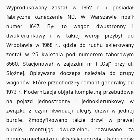
Wyprodukowany został w 1952 r. i posiadał
fabryczne oznaczenie ND. W Warszawie nosił
numer 1647. Był to wagon dwustronny i
dwukierunkowy i w takiej wersji przybył do
Wrocławia w 1968 r., gdzie do ruchu skierowany
został w 25 kwietnia pod numerem taborowym
3560. Stacjonował w zajezdni nr I „Gaj” przy ul.
Ślężnej. Opisywana doczepa należała do grupy
wagonów, które przechodziły remont generalny od
1973 r. Modernizacja objęła kompletną przebudowę
na pojazd jednostronny i jednokierunkowy, w
związku z czym likwidacji uległy drzwi w jednej
burcie. Zmodyfikowano także drzwi w prawej
burcie, montując dwudzielne, rozsuwane za
pomocą mechanizmu składającego się z łańcuchów