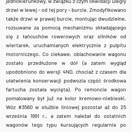
jednokierunkowy, w związku z czym likwidacji uległy
drzwi w lewej – od tej pory – burcie. Zmodyfikowano
także drzwi w prawej burcie, montując dwudzielne,
rozsuwane za pomocą mechanizmu składającego
się z łańcuchów rowerowych oraz silników od
wiertarek, uruchamianych elektrycznie z pulpitu
motorniczego. Co ciekawe, oblachowanie wagonu
zostało przedłużone w dół (a zatem wygląd
upodobniono do wersji 4ND, chociaż z czasem dla
ułatwienia konserwacji podwozia część środkowa
fartucha została wycięta). Po remoncie wagon
pomalowany był już na kolor kremowo-niebieski.
Wóz #3560 w służbie liniowej pozostał aż do 25
września 1991 r., a zatem należał do ostatnich
wagonów tego typu kursujących regularnie po