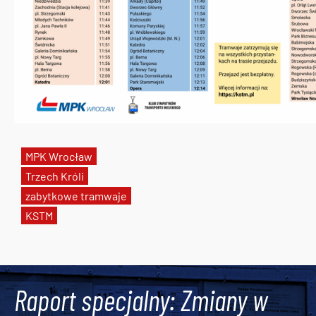
MPK Wrocław
Trzech Króli
zabytkowe tramwaje
KSTM
Tweets by AlertMPK
Raport specjalny: Zmiany w