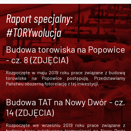
Raport specjalny:
#TORYwolucja
Budowa torowiska na Popowice
- cz. 8 (ZDJĘCIA)
Rozpoczęte w maju 2019 roku prace związane z budową
torowiska na Popowice
postępują. Przedstawiamy
Państwu obszerną fotorelację z tej inwestycji.
Budowa TAT na Nowy Dwór - cz.
14 (ZDJĘCIA)
Rozpoczęte we wrześniu 2019 roku prace związane z
budową trasy autobusowo-tramwajowej na Nowy Dwór