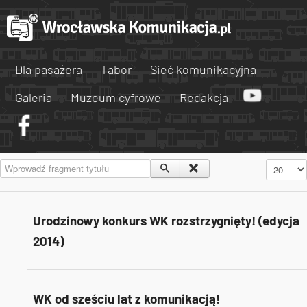
Dla pasażera
Tabor
Sieć komunikacyjna
Galeria
Muzeum cyfrowe
Redakcja
Wprowadź fragment tytułu
Pokaż #
Urodzinowy konkurs WK rozstrzygnięty! (edycja
2014)
WK od sześciu lat z komunikacją!