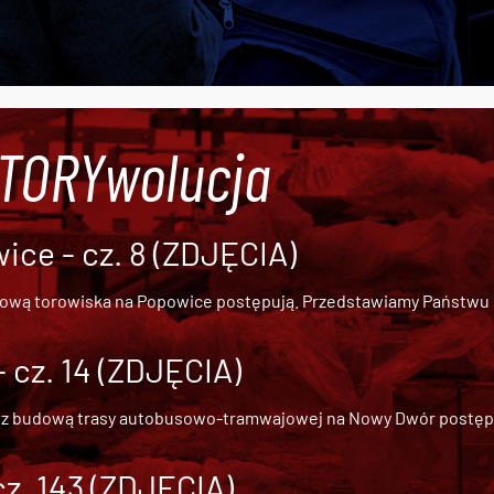
#TORYwolucja
ce - cz. 8 (ZDJĘCIA)
dową torowiska na Popowice
postępują. Przedstawiamy Państwu ob
cz. 14 (ZDJĘCIA)
 z
budową trasy autobusowo-tramwajowej na Nowy Dwór
postępu
cz. 143 (ZDJĘCIA)