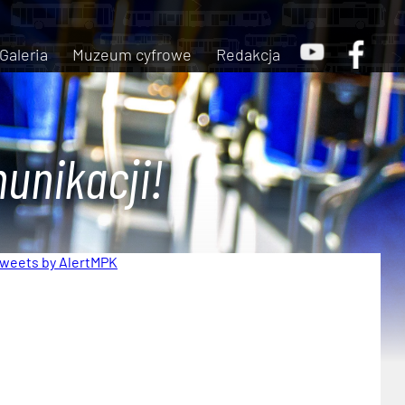
Galeria
Muzeum cyfrowe
Redakcja
unikacji!
weets by AlertMPK