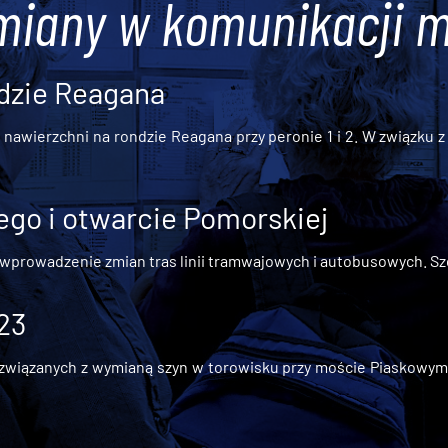
miany w komunikacji m
dzie Reagana
awierzchni na rondzie Reagana przy peronie 1 i 2. W związku z t
go i otwarcie Pomorskiej
 wprowadzenie zmian tras linii tramwajowych i autobusowych. Szc
 23
iązanych z wymianą szyn w torowisku przy moście Piaskowym, t