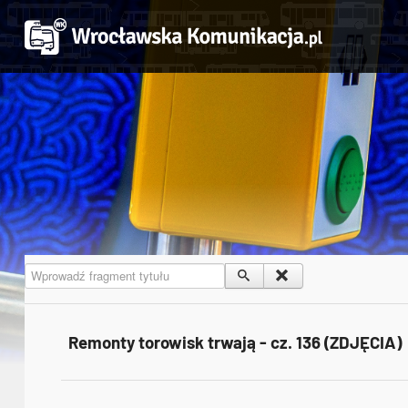
Wprowadź fragment tytułu
Remonty torowisk trwają - cz. 136 (ZDJĘCIA)