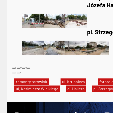
Józefa Ha
pl. Strze
remonty torowisk
ul. Krupnicza
fotorel
ul. Kazimierza Wielkiego
al. Hallera
pl. Strzeg