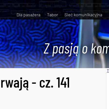
Dla pasażera
Tabor
Sieć komunikacyjna
Z pasją o kom
T
wają - cz. 141