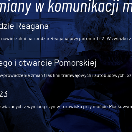
miany w komunikacji m
dzie Reagana
awierzchni na rondzie Reagana przy peronie 1 i 2. W związku z t
go i otwarcie Pomorskiej
 wprowadzenie zmian tras linii tramwajowych i autobusowych. Szc
 23
iązanych z wymianą szyn w torowisku przy moście Piaskowym, t