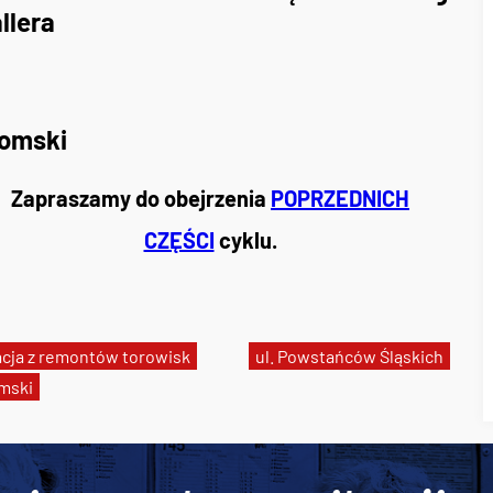
llera
gomski
Zapraszamy do obejrzenia
POPRZEDNICH
CZĘŚCI
cyklu.
acja z remontów torowisk
ul. Powstańców Śląskich
omski