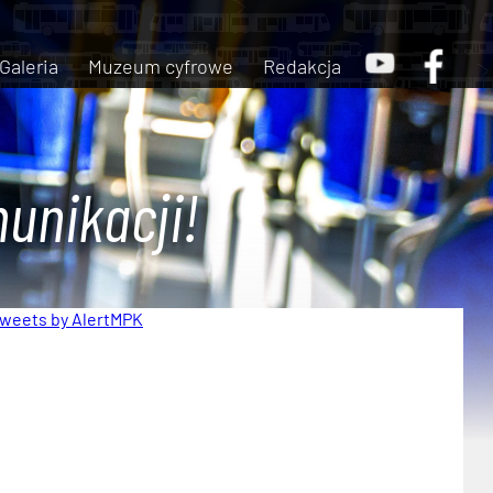
Galeria
Muzeum cyfrowe
Redakcja
unikacji!
weets by AlertMPK