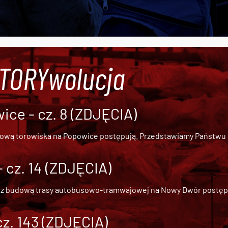
#TORYwolucja
ce - cz. 8 (ZDJĘCIA)
dową torowiska na Popowice
postępują. Przedstawiamy Państwu ob
cz. 14 (ZDJĘCIA)
 z
budową trasy autobusowo-tramwajowej na Nowy Dwór
postępu
cz. 143 (ZDJĘCIA)