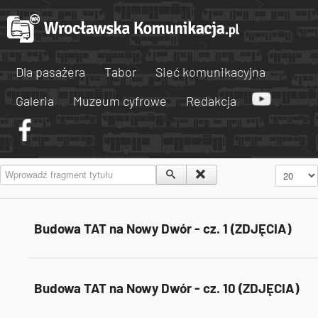
Dla pasażera
Tabor
Sieć komunikacyjna
Galeria
Muzeum cyfrowe
Redakcja
Wprowadź fragment tytułu
Pokaż #
Budowa TAT na Nowy Dwór - cz. 1 (ZDJĘCIA)
Budowa TAT na Nowy Dwór - cz. 10 (ZDJĘCIA)