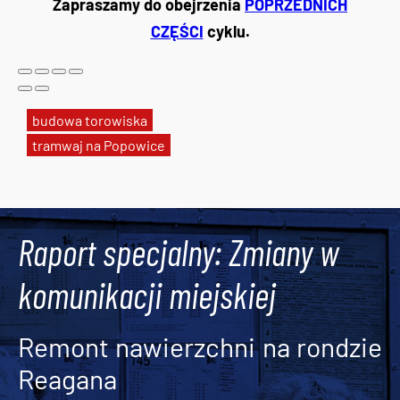
Zapraszamy do obejrzenia
POPRZEDNICH
CZĘŚCI
cyklu.
budowa torowiska
tramwaj na Popowice
Tweets by AlertMPK
Raport specjalny: Zmiany w
komunikacji miejskiej
Remont nawierzchni na rondzie
Reagana