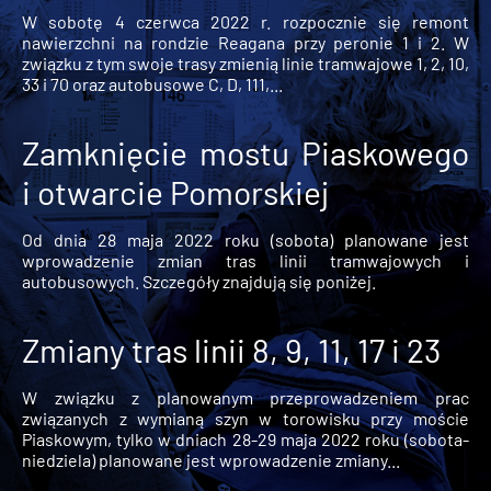
W sobotę 4 czerwca 2022 r. rozpocznie się remont
nawierzchni na rondzie Reagana przy peronie 1 i 2. W
związku z tym swoje trasy zmienią linie tramwajowe 1, 2, 10,
33 i 70 oraz autobusowe C, D, 111,...
Zamknięcie mostu Piaskowego
i otwarcie Pomorskiej
Od dnia 28 maja 2022 roku (sobota) planowane jest
wprowadzenie zmian tras linii tramwajowych i
autobusowych. Szczegóły znajdują się poniżej.
Zmiany tras linii 8, 9, 11, 17 i 23
W związku z planowanym przeprowadzeniem prac
związanych z wymianą szyn w torowisku przy moście
Piaskowym, tylko w dniach 28-29 maja 2022 roku (sobota-
niedziela) planowane jest wprowadzenie zmiany...