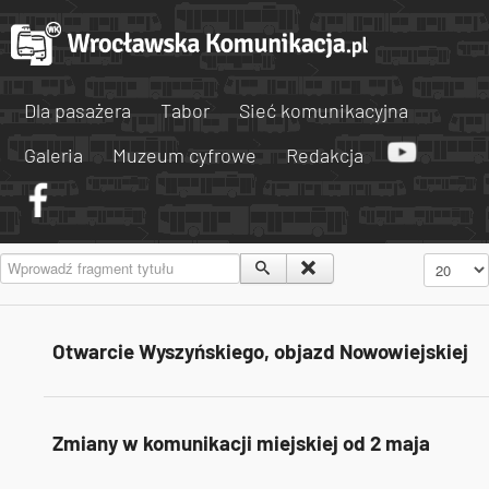
Dla pasażera
Tabor
Sieć komunikacyjna
Galeria
Muzeum cyfrowe
Redakcja
Wprowadź fragment tytułu
Pokaż #
Otwarcie Wyszyńskiego, objazd Nowowiejskiej
Zmiany w komunikacji miejskiej od 2 maja