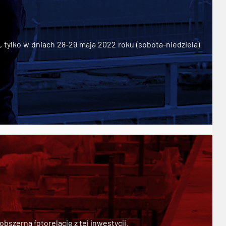
ylko w dniach 28-29 maja 2022 roku (sobota-niedziela)
szerną fotorelację z tej inwestycji.