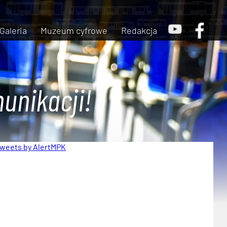
Galeria
Muzeum cyfrowe
Redakcja
unikacji!
weets by AlertMPK