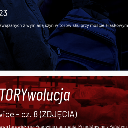
 23
iązanych z wymianą szyn w torowisku przy moście Piaskowym, t
#TORYwolucja
ce - cz. 8 (ZDJĘCIA)
dową torowiska na Popowice
postępują. Przedstawiamy Państwu ob