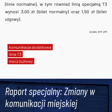
(linie normalne), w tym również linią specjalną T3
wynosi 3,00 zł (bilet normalny) oraz 1,50 zł (bilet
ulgowy).
(źródło:
WTr UM
)
komunikacja dodatkowa
linia T3
mecz żużlowy
Tweets by AlertMPK
Raport specjalny: Zmiany w
komunikacji miejskiej