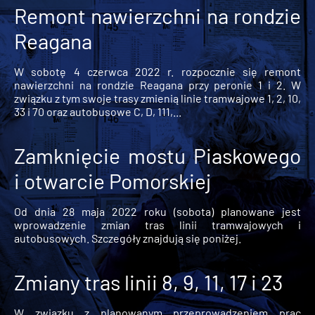
Remont nawierzchni na rondzie
Reagana
W sobotę 4 czerwca 2022 r. rozpocznie się remont
nawierzchni na rondzie Reagana przy peronie 1 i 2. W
związku z tym swoje trasy zmienią linie tramwajowe 1, 2, 10,
33 i 70 oraz autobusowe C, D, 111,...
Zamknięcie mostu Piaskowego
i otwarcie Pomorskiej
Od dnia 28 maja 2022 roku (sobota) planowane jest
wprowadzenie zmian tras linii tramwajowych i
autobusowych. Szczegóły znajdują się poniżej.
Zmiany tras linii 8, 9, 11, 17 i 23
W związku z planowanym przeprowadzeniem prac