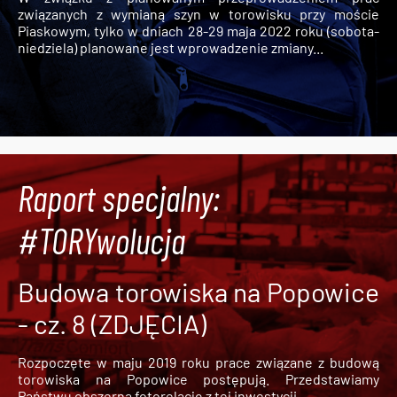
związanych z wymianą szyn w torowisku przy moście
Piaskowym, tylko w dniach 28-29 maja 2022 roku (sobota-
niedziela) planowane jest wprowadzenie zmiany...
Raport specjalny:
#TORYwolucja
Budowa torowiska na Popowice
- cz. 8 (ZDJĘCIA)
Rozpoczęte w maju 2019 roku prace związane z budową
torowiska na Popowice
postępują. Przedstawiamy
Państwu obszerną fotorelację z tej inwestycji.