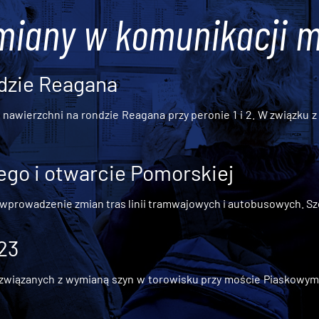
miany w komunikacji m
dzie Reagana
awierzchni na rondzie Reagana przy peronie 1 i 2. W związku z t
go i otwarcie Pomorskiej
 wprowadzenie zmian tras linii tramwajowych i autobusowych. Szc
 23
iązanych z wymianą szyn w torowisku przy moście Piaskowym, t