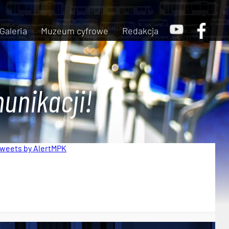
Galeria
Muzeum cyfrowe
Redakcja
unikacji!
weets by AlertMPK