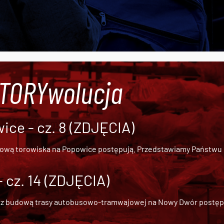
#TORYwolucja
ce - cz. 8 (ZDJĘCIA)
dową torowiska na Popowice
postępują. Przedstawiamy Państwu ob
cz. 14 (ZDJĘCIA)
 z
budową trasy autobusowo-tramwajowej na Nowy Dwór
postępu