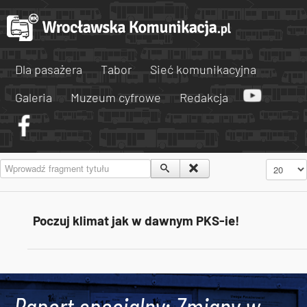
Dla pasażera
Tabor
Sieć komunikacyjna
Galeria
Muzeum cyfrowe
Redakcja
Wprowadź fragment tytułu
Pokaż #
Poczuj klimat jak w dawnym PKS-ie!
Tweets by AlertMPK