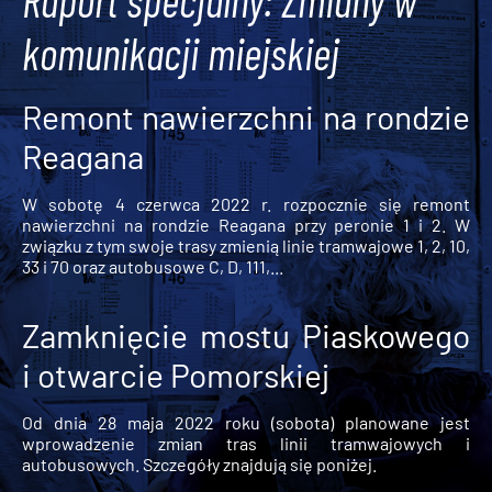
Raport specjalny: Zmiany w
komunikacji miejskiej
Remont nawierzchni na rondzie
Reagana
W sobotę 4 czerwca 2022 r. rozpocznie się remont
nawierzchni na rondzie Reagana przy peronie 1 i 2. W
związku z tym swoje trasy zmienią linie tramwajowe 1, 2, 10,
33 i 70 oraz autobusowe C, D, 111,...
Zamknięcie mostu Piaskowego
i otwarcie Pomorskiej
Od dnia 28 maja 2022 roku (sobota) planowane jest
wprowadzenie zmian tras linii tramwajowych i
autobusowych. Szczegóły znajdują się poniżej.