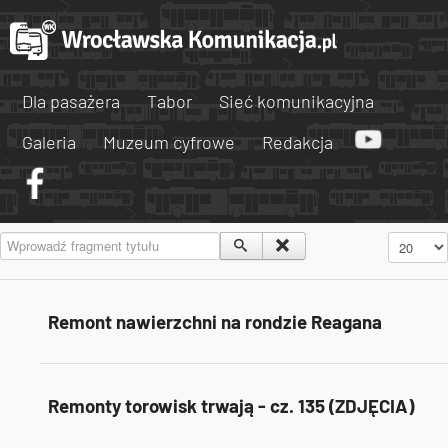
Dla pasażera
Tabor
Sieć komunikacyjna
Galeria
Muzeum cyfrowe
Redakcja
Wprowadź fragment tytułu
Pokaż #
Remont nawierzchni na rondzie Reagana
Remonty torowisk trwają - cz. 135 (ZDJĘCIA)