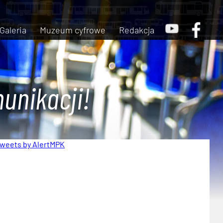
Galeria
Muzeum cyfrowe
Redakcja
unikacji!
weets by AlertMPK