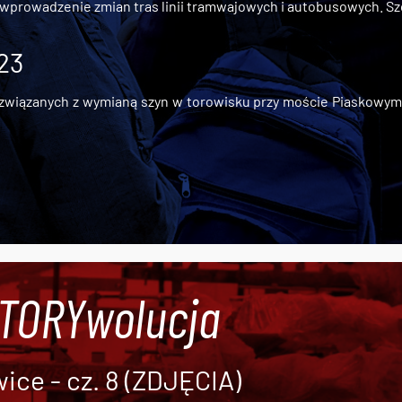
 wprowadzenie zmian tras linii tramwajowych i autobusowych. Szc
 23
iązanych z wymianą szyn w torowisku przy moście Piaskowym, t
#TORYwolucja
ce - cz. 8 (ZDJĘCIA)