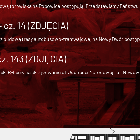
dową torowiska na Popowice
postępują. Przedstawiamy Państwu ob
cz. 14 (ZDJĘCIA)
 z
budową trasy autobusowo-tramwajowej na Nowy Dwór
postępu
cz. 143 (ZDJĘCIA)
 Byliśmy na skrzyżowaniu ul. Jedności Narodowej i ul. Nowowiejs