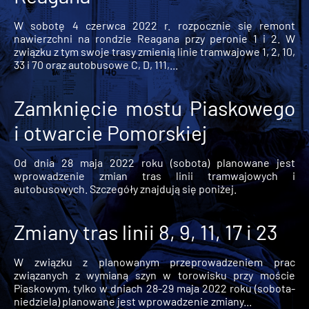
W sobotę 4 czerwca 2022 r. rozpocznie się remont
nawierzchni na rondzie Reagana przy peronie 1 i 2. W
związku z tym swoje trasy zmienią linie tramwajowe 1, 2, 10,
33 i 70 oraz autobusowe C, D, 111,...
Zamknięcie mostu Piaskowego
i otwarcie Pomorskiej
Od dnia 28 maja 2022 roku (sobota) planowane jest
wprowadzenie zmian tras linii tramwajowych i
autobusowych. Szczegóły znajdują się poniżej.
Zmiany tras linii 8, 9, 11, 17 i 23
W związku z planowanym przeprowadzeniem prac
związanych z wymianą szyn w torowisku przy moście
Piaskowym, tylko w dniach 28-29 maja 2022 roku (sobota-
niedziela) planowane jest wprowadzenie zmiany...