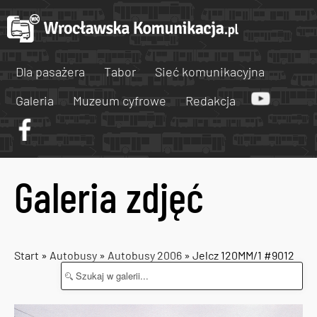
Dla pasażera
Tabor
Sieć komunikacyjna
Galeria
Muzeum cyfrowe
Redakcja
Galeria zdjęć
Start
»
Autobusy
»
Autobusy 2006
» Jelcz 120MM/1 #9012