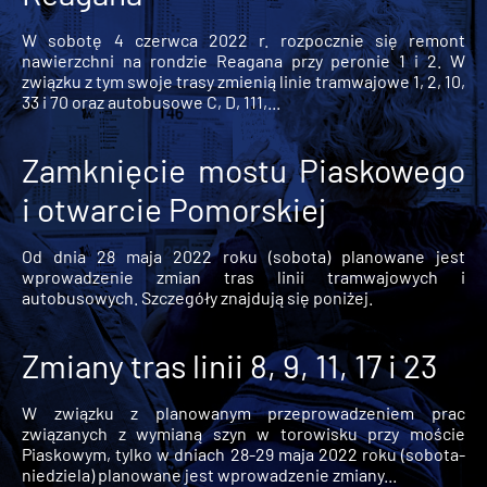
W sobotę 4 czerwca 2022 r. rozpocznie się remont
nawierzchni na rondzie Reagana przy peronie 1 i 2. W
związku z tym swoje trasy zmienią linie tramwajowe 1, 2, 10,
33 i 70 oraz autobusowe C, D, 111,...
Zamknięcie mostu Piaskowego
i otwarcie Pomorskiej
Od dnia 28 maja 2022 roku (sobota) planowane jest
wprowadzenie zmian tras linii tramwajowych i
autobusowych. Szczegóły znajdują się poniżej.
Zmiany tras linii 8, 9, 11, 17 i 23
W związku z planowanym przeprowadzeniem prac
związanych z wymianą szyn w torowisku przy moście
Piaskowym, tylko w dniach 28-29 maja 2022 roku (sobota-
niedziela) planowane jest wprowadzenie zmiany...