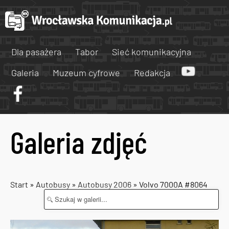
Dla pasażera
Tabor
Sieć komunikacyjna
Galeria
Muzeum cyfrowe
Redakcja
Galeria zdjęć
Start
»
Autobusy
»
Autobusy 2006
» Volvo 7000A #8064