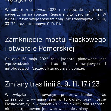
W sobotę 4 czerwca 2022 r. rozpocznie się remont
nawierzchni na rondzie Reagana przy peronie 1 i 2. W
związku z tym swoje trasy zmienią linie tramwajowe 1, 2, 10,
33 i 70 oraz autobusowe C, D, 111,...
Zamknięcie mostu Piaskowego
i otwarcie Pomorskiej
Od dnia 28 maja 2022 roku (sobota) planowane jest
wprowadzenie zmian tras linii tramwajowych i
autobusowych. Szczegóły znajdują się poniżej.
Zmiany tras linii 8, 9, 11, 17 i 23
W związku z planowanym przeprowadzeniem prac
związanych z wymianą szyn w torowisku przy moście
Piaskowym, tylko w dniach 28-29 maja 2022 roku (sobota-
niedziela) planowane jest wprowadzenie zmiany...