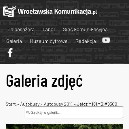
Dla pasażera
Tabor
Sieć komunikacyjna
Galeria
Muzeum cyfrowe
Redakcja
Galeria zdjęć
Start
»
Autobusy
»
Autobusy 2011
» Jelcz M181MB #8500