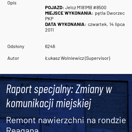
Opis
POJAZD:
Jelcz M181MB #8500
MIEJSCE WYKONANIA:
pętla Dworzec
PKP
DATA WYKONANIA:
czwartek, 14 lipca
2011
Odsłony
6246
Autor
Łukasz Wolniewicz (Supervisor)
Raport specjalny: Zmiany w
komunikacji miejskiej
Remont nawierzchni na rondzie
Reagana