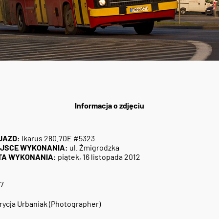
Informacja o zdjęciu
JAZD:
Ikarus 280.70E #5323
EJSCE WYKONANIA:
ul. Żmigrodzka
TA WYKONANIA:
piątek, 16 listopada 2012
7
rycja Urbaniak (Photographer)