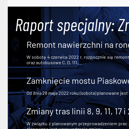
Raport specjalny: Z
Remont nawierzchni na ron
W sobotę 4 czerwca 2022 r. rozpocznie się remont n
oraz autobusowe C, D, 111,...
Zamknięcie mostu Piaskowe
Od dnia 28 maja 2022 roku (sobota) planowane jest
Zmiany tras linii 8, 9, 11, 17 i
W związku z planowanym przeprowadzeniem prac zw
planowane jest wprowadzenie zmiany...