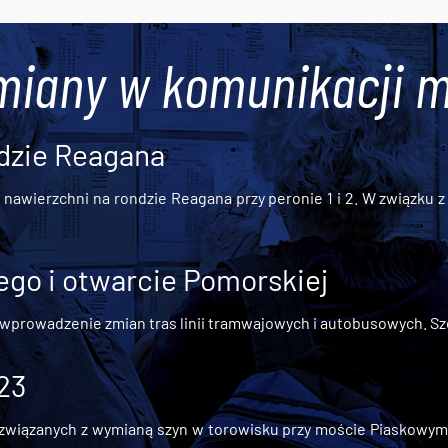
miany w komunikacji m
dzie Reagana
awierzchni na rondzie Reagana przy peronie 1 i 2. W związku z t
go i otwarcie Pomorskiej
 wprowadzenie zmian tras linii tramwajowych i autobusowych. Szc
 23
iązanych z wymianą szyn w torowisku przy moście Piaskowym, t