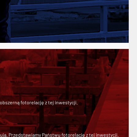
szerną fotorelację z tej inwestycji.
ją. Przedstawiamy Państwu fotorelację z tej inwestycji.