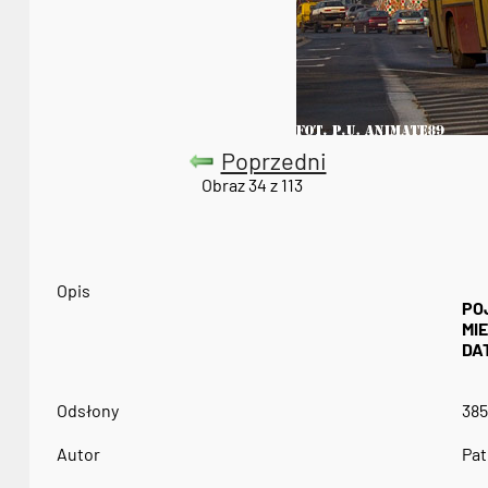
Poprzedni
Obraz 34 z 113
Opis
PO
MI
DA
Odsłony
385
Autor
Pat