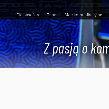
Dla pasażera
Tabor
Sieć komunikacyjna
Z pasją o kom