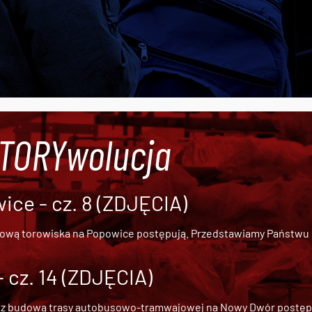
#TORYwolucja
ce - cz. 8 (ZDJĘCIA)
dową torowiska na Popowice
postępują. Przedstawiamy Państwu ob
cz. 14 (ZDJĘCIA)
 z
budową trasy autobusowo-tramwajowej na Nowy Dwór
postępu