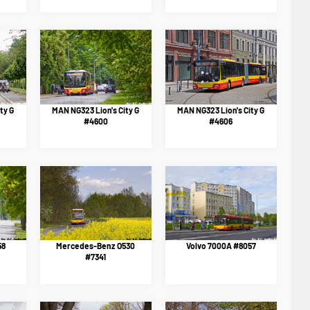
ty G
MAN NG323 Lion's City G
MAN NG323 Lion's City G
#4600
#4606
58
Mercedes-Benz O530
Volvo 7000A #8057
#7341