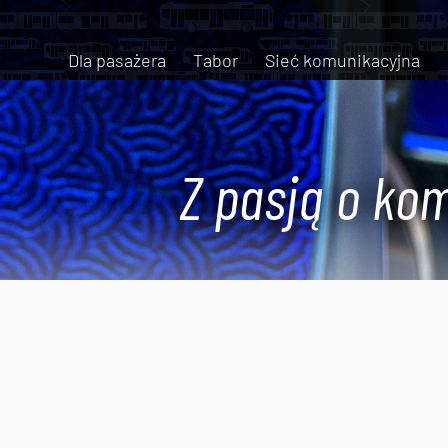
Dla pasażera
Tabor
Sieć komunikacyjna
Z pasją o kom