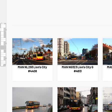
MAN NL293 Lion's City
MAN NG323 Lion's City G
MAN
#4408
#4613