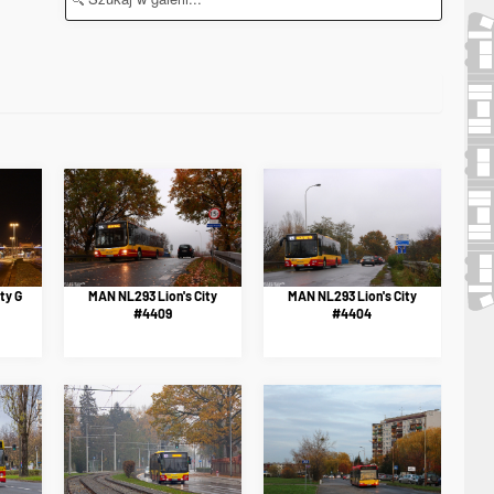
ty G
MAN NL293 Lion's City
MAN NL293 Lion's City
#4409
#4404