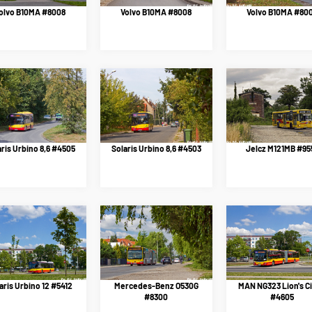
olvo B10MA #8008
Volvo B10MA #8008
Volvo B10MA #80
ris Urbino 8,6 #4505
Solaris Urbino 8,6 #4503
Jelcz M121MB #95
aris Urbino 12 #5412
Mercedes-Benz O530G
MAN NG323 Lion's Ci
#8300
#4605