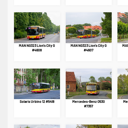
MAN NG323 Lion's City G
MAN NG323 Lion's City G
MAN
#4608
#4607
Solaris Urbino 12 #5418
Mercedes-Benz O530
Me
#7357