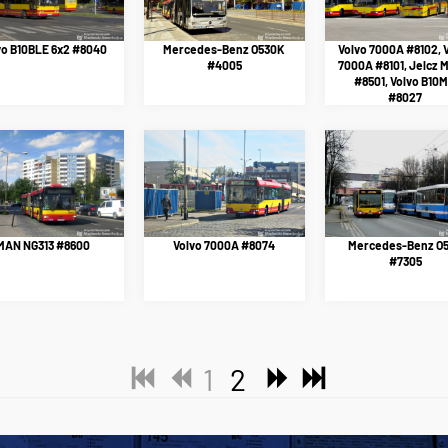
vo B10BLE 6x2 #8040
Mercedes-Benz O530K
Volvo 7000A #8102, 
#4005
7000A #8101, Jelcz 
#8501, Volvo B10
#8027
MAN NG313 #8600
Volvo 7000A #8074
Mercedes-Benz O
#7305
1
2