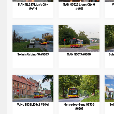
MAN NL293 Lion's City
MAN NG323 Lion's City G
V
#4416
#4611
Solaris Urbino 18 #5603
MAN NG313 #8600
Sola
Volvo B10BLE 6x2 #8041
Mercedes-Benz O530G
Sol
#8301