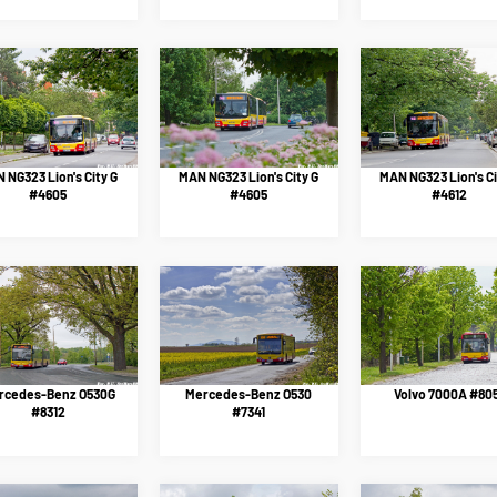
 NG323 Lion's City G
MAN NG323 Lion's City G
MAN NG323 Lion's Ci
#4605
#4605
#4612
rcedes-Benz O530G
Mercedes-Benz O530
Volvo 7000A #80
#8312
#7341