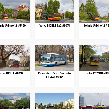
aris Urbino 12 #5439
Volvo B10BLE 6x2 #8031
Solaris Urbino 12 #
olvo B10MA #8016
Mercedes-Benz Conecto
Jelcz M121MB #95
LF A30 #4163