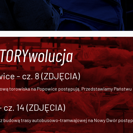
#TORYwolucja
ce - cz. 8 (ZDJĘCIA)
dową torowiska na Popowice
postępują. Przedstawiamy Państwu ob
cz. 14 (ZDJĘCIA)
 z
budową trasy autobusowo-tramwajowej na Nowy Dwór
postępu