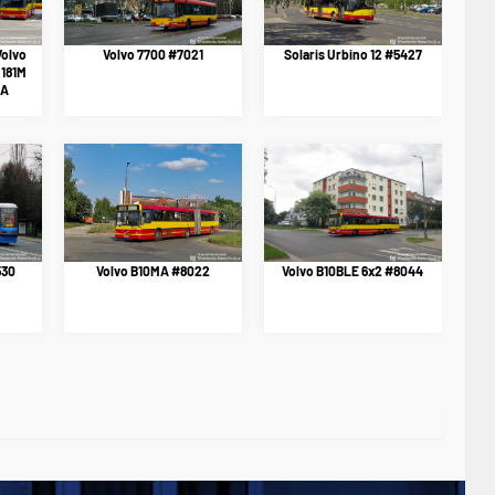
Volvo
Volvo 7700 #7021
Solaris Urbino 12 #5427
M181M
MA
530
Volvo B10MA #8022
Volvo B10BLE 6x2 #8044