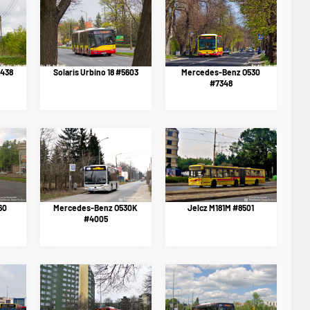
5438
Solaris Urbino 18 #5603
Mercedes-Benz O530
#7348
60
Mercedes-Benz O530K
Jelcz M181M #8501
#4005