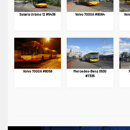
Solaris Urbino 12 #5436
Volvo 7000A #8064
Vol
Volvo 7000A #8058
Mercedes-Benz O530
#7335