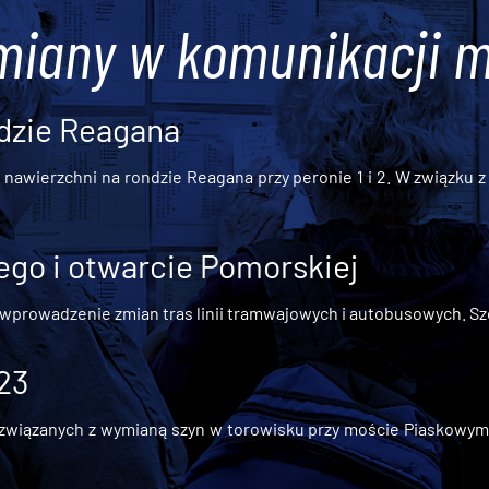
miany w komunikacji m
dzie Reagana
awierzchni na rondzie Reagana przy peronie 1 i 2. W związku z t
go i otwarcie Pomorskiej
 wprowadzenie zmian tras linii tramwajowych i autobusowych. Szc
 23
iązanych z wymianą szyn w torowisku przy moście Piaskowym, t