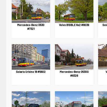
Mercedes-Benz O530
Volvo B10BLE 6x2 #8039
Sol
#7321
Solaris Urbino 18 #5602
Mercedes-Benz O530G
V
#8326