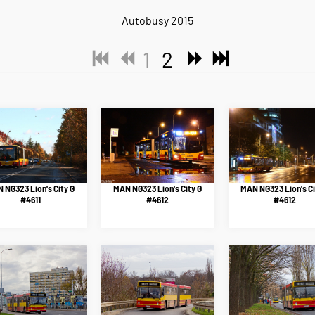
Autobusy 2015
1
2
 NG323 Lion's City G
MAN NG323 Lion's City G
MAN NG323 Lion's Ci
#4611
#4612
#4612