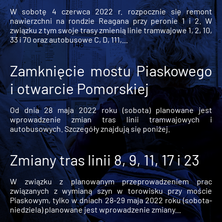
W sobotę 4 czerwca 2022 r. rozpocznie się remont
nawierzchni na rondzie Reagana przy peronie 1 i 2. W
związku z tym swoje trasy zmienią linie tramwajowe 1, 2, 10,
33 i 70 oraz autobusowe C, D, 111,...
Zamknięcie mostu Piaskowego
i otwarcie Pomorskiej
Od dnia 28 maja 2022 roku (sobota) planowane jest
wprowadzenie zmian tras linii tramwajowych i
autobusowych. Szczegóły znajdują się poniżej.
Zmiany tras linii 8, 9, 11, 17 i 23
W związku z planowanym przeprowadzeniem prac
związanych z wymianą szyn w torowisku przy moście
Piaskowym, tylko w dniach 28-29 maja 2022 roku (sobota-
niedziela) planowane jest wprowadzenie zmiany...