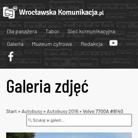
Dla pasażera
Tabor
Sieć komunikacyjna
Galeria
Muzeum cyfrowe
Redakcja
Galeria zdjęć
Start
»
Autobusy
»
Autobusy 2016
» Volvo 7700A #8140