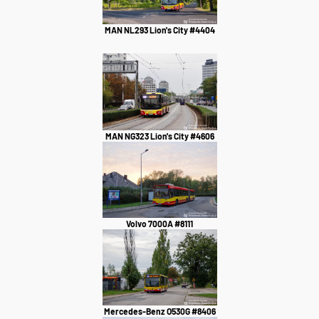
MAN NL293 Lion's City #4404
MAN NG323 Lion's City #4606
Volvo 7000A #8111
Mercedes-Benz O530G #8406