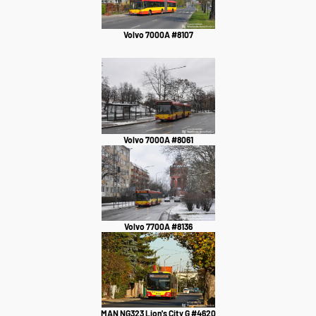
Volvo 7000A #8107
Volvo 7000A #8061
Volvo 7700A #8136
MAN NG323 Lion's City G #4620