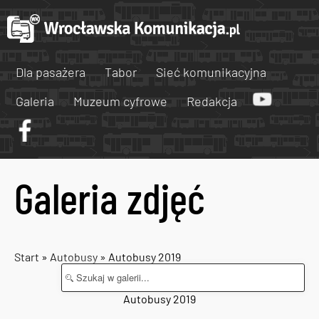
Dla pasażera
Tabor
Sieć komunikacyjna
Galeria
Muzeum cyfrowe
Redakcja
Galeria zdjęć
Start
»
Autobusy
» Autobusy 2019
Autobusy 2019