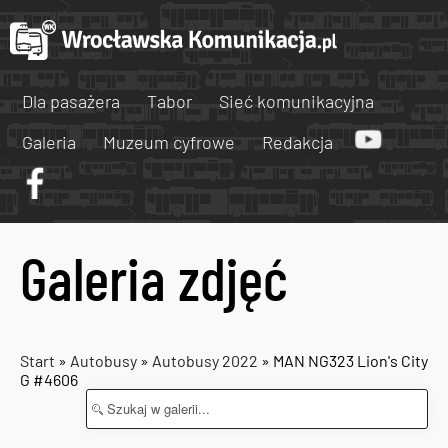
Dla pasażera
Tabor
Sieć komunikacyjna
Galeria
Muzeum cyfrowe
Redakcja
Galeria zdjęć
Start
»
Autobusy
»
Autobusy 2022
» MAN NG323 Lion's City
G #4606