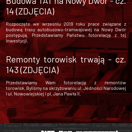
Budowa TAT na Nowy Dwór - cz.
14 (ZDJĘCIA)
Rozpoczęte we wrześniu 2019 roku prace związane z
budową trasy autobusowo-tramwajowej na Nowy Dwór
postępują. Przedstawiamy Państwu fotorelację z tej
inwestycji.
Remonty torowisk trwają - cz.
143 (ZDJĘCIA)
Przedstawiamy Wam fotorelację z remontów
torowisk. Byliśmy na skrzyżowaniu ul. Jedności Narodowej
i ul. Nowowiejskiej i pl. Jana Pawła II.