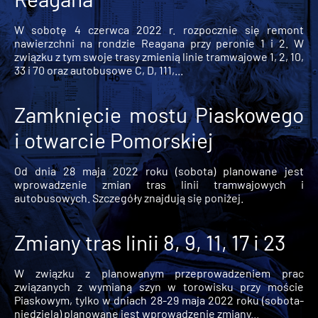
W sobotę 4 czerwca 2022 r. rozpocznie się remont
nawierzchni na rondzie Reagana przy peronie 1 i 2. W
związku z tym swoje trasy zmienią linie tramwajowe 1, 2, 10,
33 i 70 oraz autobusowe C, D, 111,...
Zamknięcie mostu Piaskowego
i otwarcie Pomorskiej
Od dnia 28 maja 2022 roku (sobota) planowane jest
wprowadzenie zmian tras linii tramwajowych i
autobusowych. Szczegóły znajdują się poniżej.
Zmiany tras linii 8, 9, 11, 17 i 23
W związku z planowanym przeprowadzeniem prac
związanych z wymianą szyn w torowisku przy moście
Piaskowym, tylko w dniach 28-29 maja 2022 roku (sobota-
niedziela) planowane jest wprowadzenie zmiany...