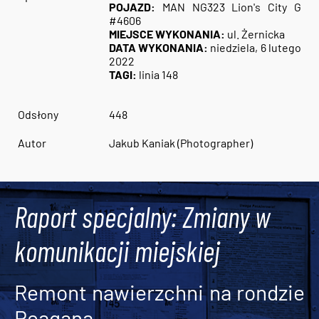
POJAZD:
MAN NG323 Lion's City G
#4606
MIEJSCE WYKONANIA:
ul. Żernicka
DATA WYKONANIA:
niedziela, 6 lutego
2022
TAGI:
linia 148
Odsłony
448
Autor
Jakub Kaniak (Photographer)
Raport specjalny: Zmiany w
komunikacji miejskiej
Remont nawierzchni na rondzie
Reagana