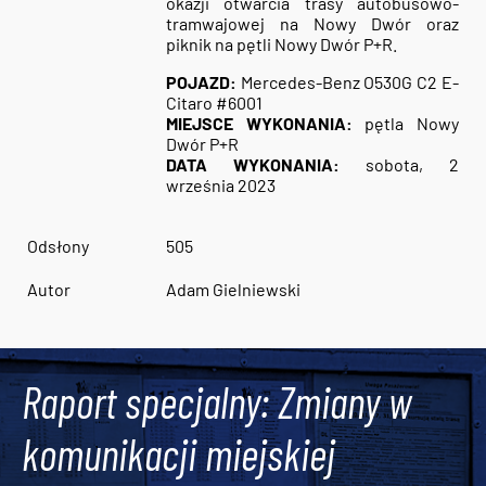
okazji otwarcia trasy autobusowo-
tramwajowej n
a Nowy Dwór oraz
piknik na pętli Nowy Dwór P+R.
POJAZD:
Mercedes-Benz O530G C2 E-
Citaro #6001
MIEJSCE WYKONANIA:
pętla Nowy
Dwór P+R
DATA WYKONANIA:
sobota, 2
września 2023
Odsłony
505
Autor
Adam Gielniewski
Raport specjalny: Zmiany w
komunikacji miejskiej