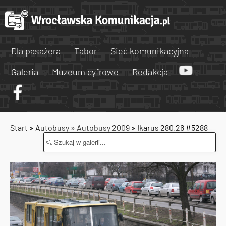
Dla pasażera
Tabor
Sieć komunikacyjna
Galeria
Muzeum cyfrowe
Redakcja
Start
»
Autobusy
»
Autobusy 2009
» Ikarus 280.26 #5288