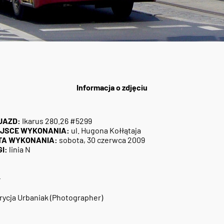
Informacja o zdjęciu
JAZD:
Ikarus 280.26 #5299
EJSCE WYKONANIA:
ul. Hugona Kołłątaja
TA WYKONANIA:
sobota, 30 czerwca 2009
I:
linia N
4
rycja Urbaniak (Photographer)