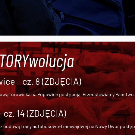
#TORYwolucja
ce - cz. 8 (ZDJĘCIA)
dową torowiska na Popowice
postępują. Przedstawiamy Państwu ob
cz. 14 (ZDJĘCIA)
 z
budową trasy autobusowo-tramwajowej na Nowy Dwór
postępu