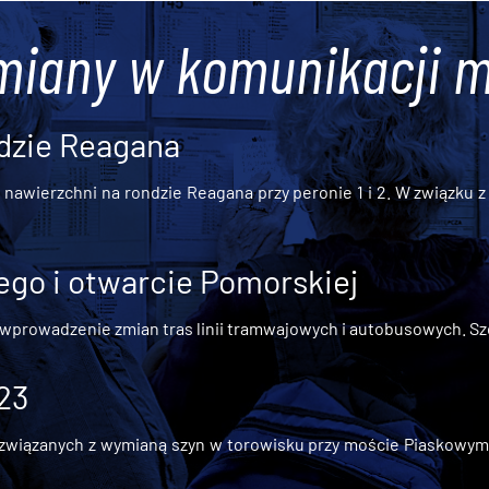
miany w komunikacji m
dzie Reagana
awierzchni na rondzie Reagana przy peronie 1 i 2. W związku z t
go i otwarcie Pomorskiej
 wprowadzenie zmian tras linii tramwajowych i autobusowych. Szc
 23
iązanych z wymianą szyn w torowisku przy moście Piaskowym, t