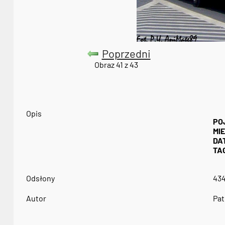
Poprzedni
Obraz 41 z 43
Opis
PO
MI
DA
TAG
Odsłony
43
Autor
Pat