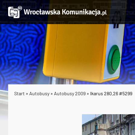
Start
»
Autobusy
»
Autobusy 2009
» Ikarus 280.26 #5299