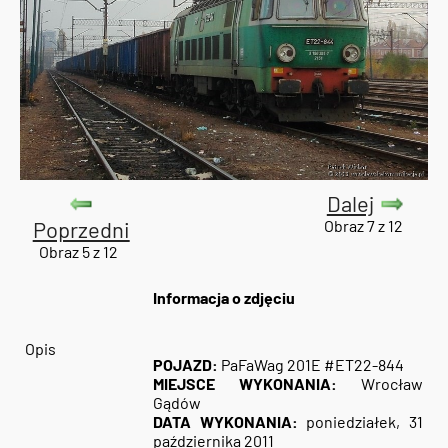
Dalej
Poprzedni
Obraz 7 z 12
Obraz 5 z 12
Informacja o zdjęciu
Opis
POJAZD:
PaFaWag 201E #ET22-844
MIEJSCE WYKONANIA:
Wrocław
Gądów
DATA WYKONANIA:
poniedziałek, 31
października 2011