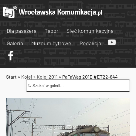
Dla pasażera
Tabor
Sieć komunikacyjna
Galeria
Muzeum cyfrowe
Redakcja
Start
»
Kolej
»
Kolej 2011
» PaFaWag 201E #ET22-844