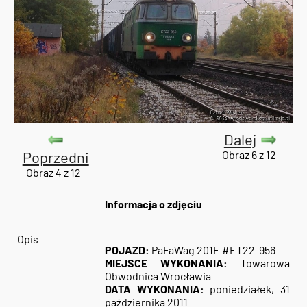
Dalej
Poprzedni
Obraz 6 z 12
Obraz 4 z 12
Informacja o zdjęciu
Opis
POJAZD:
PaFaWag 201E #ET22-956
MIEJSCE WYKONANIA:
Towarowa
Obwodnica Wrocławia
DATA WYKONANIA:
poniedziałek, 31
października 2011