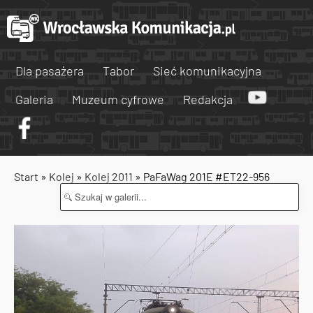
Dla pasażera
Tabor
Sieć komunikacyjna
Galeria
Muzeum cyfrowe
Redakcja
Start
»
Kolej
»
Kolej 2011
» PaFaWag 201E #ET22-956