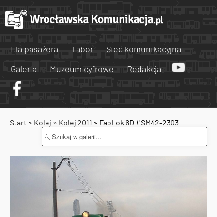
Dla pasażera
Tabor
Sieć komunikacyjna
Galeria
Muzeum cyfrowe
Redakcja
Start
»
Kolej
»
Kolej 2011
» FabLok 6D #SM42-2303