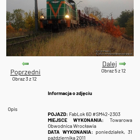
Dalej
Poprzedni
Obraz 5 z 12
Obraz 3 z 12
Informacja o zdjęciu
Opis
POJAZD:
FabLok 6D #SM42-2303
MIEJSCE WYKONANIA:
Towarowa
Obwodnica Wrocławia
DATA WYKONANIA:
poniedziałek, 31
października 2011