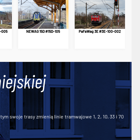
-005
NEWAG 15D #15D-105
PaFaWag 3E #3E-100-002
iejskiej
ym swoje trasy zmienią linie tramwajowe 1, 2, 10, 33 i 70