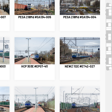
-007
PESA 218Md #SA134-005
PESA 218Md #SA134-004
6003
HCP 303E #EP07-411
NEWZ 112E #ET42-027