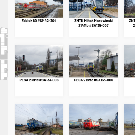
Fablok 6D #SM42-304
ZNTK Mińsk Mazowiecki
ZNT
214Mb #SA135-007
2
PESA 218Mc #SA133-006
PESA 218Mc #SA133-006