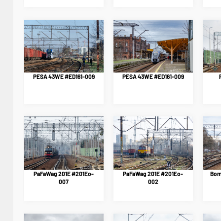
PESA 43WE #ED161-009
PESA 43WE #ED161-009
PaFaWag 201E #201Eo-
PaFaWag 201E #201Eo-
Bom
007
002