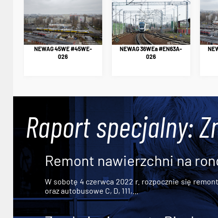
NEWAG 45WE #45WE-
NEWAG 36WEa #EN63A-
NEW
026
026
Raport specjalny: Z
Remont nawierzchni na ron
W sobotę 4 czerwca 2022 r. rozpocznie się remont n
oraz autobusowe C, D, 111,...