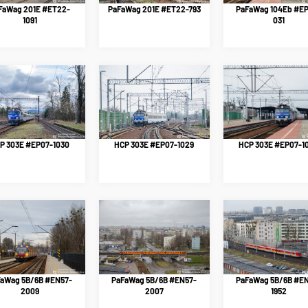
FaWag 201E #ET22-
PaFaWag 201E #ET22-793
PaFaWag 104Eb #E
1091
031
P 303E #EP07-1030
HCP 303E #EP07-1029
HCP 303E #EP07-1
aWag 5B/6B #EN57-
PaFaWag 5B/6B #EN57-
PaFaWag 5B/6B #E
2009
2007
1952