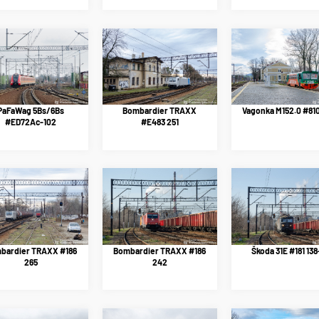
PaFaWag 5Bs/6Bs
Bombardier TRAXX
Vagonka M152.0 #810
#ED72Ac-102
#E483 251
bardier TRAXX #186
Bombardier TRAXX #186
Škoda 31E #181 138
265
242