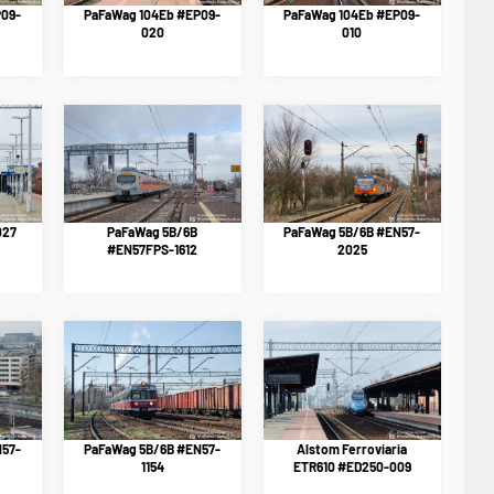
P09-
PaFaWag 104Eb #EP09-
PaFaWag 104Eb #EP09-
020
010
027
PaFaWag 5B/6B
PaFaWag 5B/6B #EN57-
#EN57FPS-1612
2025
N57-
PaFaWag 5B/6B #EN57-
Alstom Ferroviaria
1154
ETR610 #ED250-009