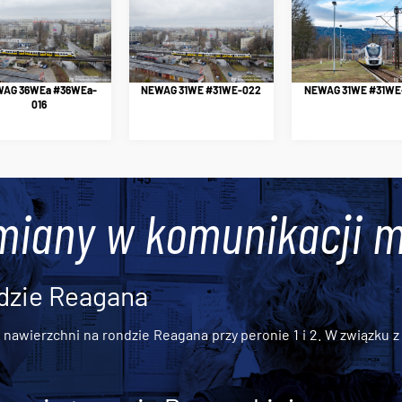
AG 36WEa #36WEa-
NEWAG 31WE #31WE-022
NEWAG 31WE #31WE
016
miany w komunikacji m
dzie Reagana
awierzchni na rondzie Reagana przy peronie 1 i 2. W związku z t