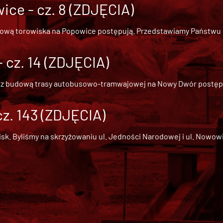
ce - cz. 8 (ZDJĘCIA)
dową torowiska na Popowice
postępują. Przedstawiamy Państwu ob
cz. 14 (ZDJĘCIA)
 z
budową trasy autobusowo-tramwajowej na Nowy Dwór
postępu
cz. 143 (ZDJĘCIA)
 Byliśmy na skrzyżowaniu ul. Jedności Narodowej i ul. Nowowiejs