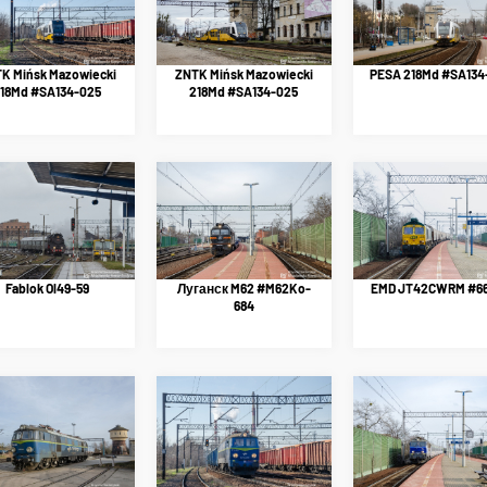
K Mińsk Mazowiecki
ZNTK Mińsk Mazowiecki
PESA 218Md #SA134
18Md #SA134-025
218Md #SA134-025
Fablok Ol49-59
Луганск M62 #M62Ko-
EMD JT42CWRM #6
684