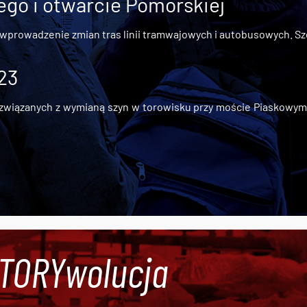
go i otwarcie Pomorskiej
 wprowadzenie zmian tras linii tramwajowych i autobusowych. Szc
 23
iązanych z wymianą szyn w torowisku przy moście Piaskowym, t
#TORYwolucja