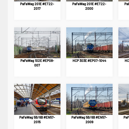
PaFaWag 201E #ET22-
PaFaWag 201E #ET22-
Pa
2017
2000
PaFaWag 102E #EP08-
HCP 303E #EP07-1044
HC
007
PaFaWag 5B/6B #EN57-
PaFaWag 5B/6B #EN57-
PaF
2015
2009