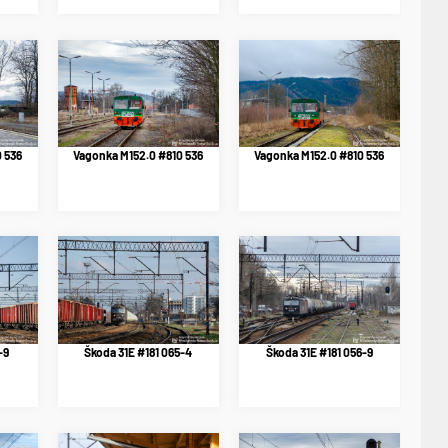
 536
Vagonka M152.0 #810 536
Vagonka M152.0 #810 536
-9
Škoda 31E #181 065-4
Škoda 31E #181 056-9