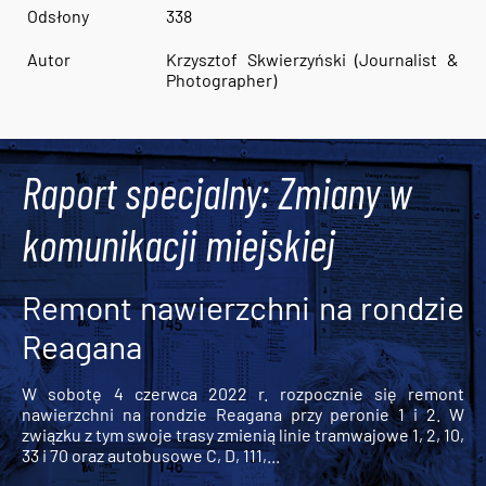
Odsłony
338
Autor
Krzysztof Skwierzyński (Journalist &
Photographer)
Raport specjalny: Zmiany w
komunikacji miejskiej
Remont nawierzchni na rondzie
Reagana
W sobotę 4 czerwca 2022 r. rozpocznie się remont
nawierzchni na rondzie Reagana przy peronie 1 i 2. W
związku z tym swoje trasy zmienią linie tramwajowe 1, 2, 10,
33 i 70 oraz autobusowe C, D, 111,...