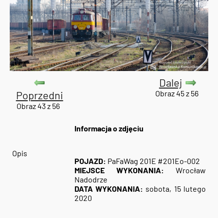
Dalej
Poprzedni
Obraz 45 z 56
Obraz 43 z 56
Informacja o zdjęciu
Opis
POJAZD:
PaFaWag 201E #201Eo-002
MIEJSCE WYKONANIA:
Wrocław
Nadodrze
DATA WYKONANIA:
sobota, 15 lutego
2020