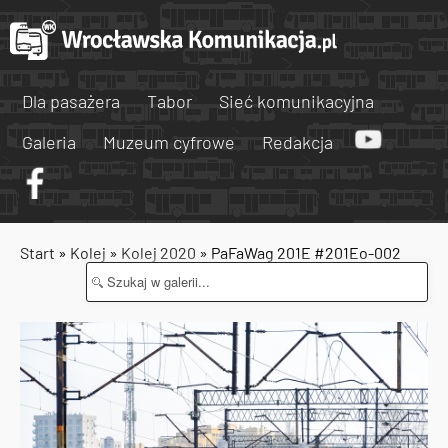
Dla pasażera
Tabor
Sieć komunikacyjna
Galeria
Muzeum cyfrowe
Redakcja
Start
»
Kolej
»
Kolej 2020
» PaFaWag 201E #201Eo-002