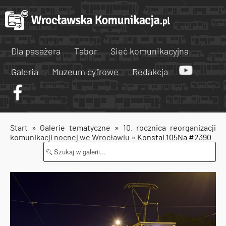
Dla pasażera
Tabor
Sieć komunikacyjna
Galeria
Muzeum cyfrowe
Redakcja
Start
»
Galerie tematyczne
»
10. rocznica reorganizacji
komunikacji nocnej we Wrocławiu
» Konstal 105Na #2390