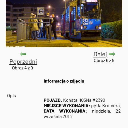
Dalej
Poprzedni
Obraz 6 z 9
Obraz 4 z 9
Informacja o zdjęciu
Opis
POJAZD:
Konstal 105Na #2390
MIEJSCE WYKONANIA:
pętla Kromera.
DATA WYKONANIA:
niedziela, 22
września 2013